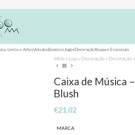
ica, Livros e Artes
Veículos
Bonecos
Jogos
Decoração
Roupa e Essenciais
Início
»
Loja
»
Decoração
»
Decoração
Caixa de Música –
Blush
€
21,02
MARCA