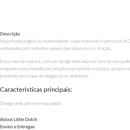
Descrição
Na jornada mágica da maternidade, cada momento é precioso. A Cai
embaladas por melodias suaves que aquecem o coração.
Esta caixa de música, com um design delicado em tons de rosa páli
enquanto uma melodia encantadora preenche o espaço, proporcion
trazendo um toque de elegância ao ambiente.
Caracteristicas principais:
Design delicado em rosa pálido
Melodia suave e envolvente
Estrela que gira enquanto toca música
About Little Dutch
Ideal para o quarto do bebé
Envios e Entregas