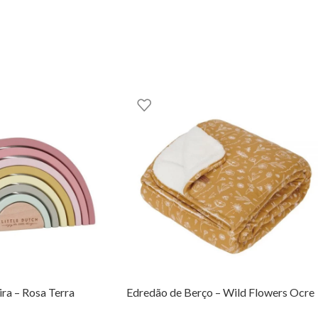
ternura com a Caixa de Música – Estrela – Pure Pink Blush. Podes e
GOOM – TOYS WITH STORIES®️
ra – Rosa Terra
Edredão de Berço – Wild Flowers Ocre