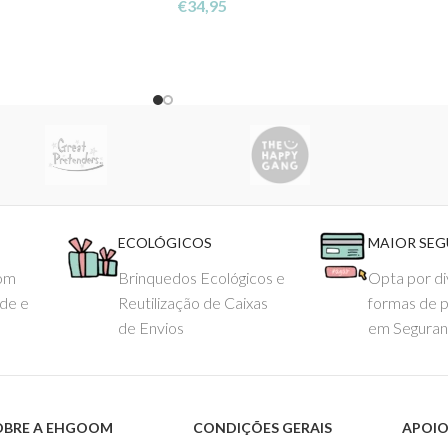
€
34,95
ECOLÓGICOS
MAIOR SE
com
Brinquedos Ecológicos e
Opta por di
ade e
Reutilização de Caixas
formas de 
de Envios
em Seguran
OBRE A EHGOOM
CONDIÇÕES GERAIS
APOIO