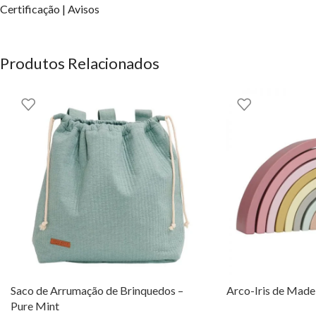
Deixa que a magia da música envolva o teu lar e crie momentos de 
Certificação | Avisos
Little Dutch aqui na EhGoom.
Little Dutch
Produtos Relacionados
OS DIREITOS DOS CONTEÚDOS ESTÃO RESERVADOS À EH
Saco de Arrumação de Brinquedos –
Arco-Iris de Madei
Pure Mint