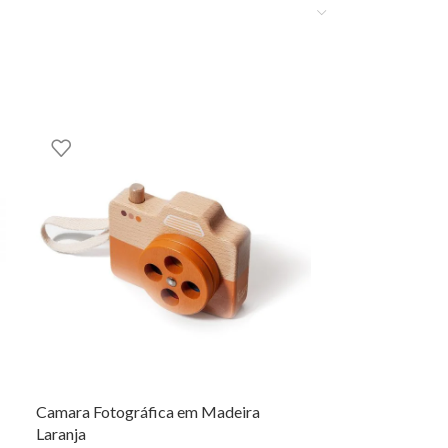
ncontrar este e outros artigos incríveis da
Camara Fotográfica em Madeira
Saco de Arruma
Laranja
Mauve