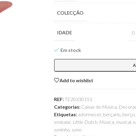
COLECÇÃO
IDADE
0
Em stock
A
Add to wishlist
REF:
TE20330151
Categorias:
Caixas de Música
,
Decora
Etiquetas:
adormecer
,
berçario
,
berço
,
embalar
,
Little Dutch
,
Música
,
musical
,
n
soninho
,
sono