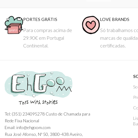
PORTES GRÁTIS
LOVE BRANDS
Para compras acima de
Só trabalhamos 
29.90€ em Portugal
marcas de qualid
Continental.
certificadas.
S
So
Pr
Co
Tel: (351) 234095278 Custo de Chamada para
Li
Rede Fixa Nacional
Ba
Email: info@ehgoom.com
Rua José Afonso, Nº 50, 3800-438 Aveiro,