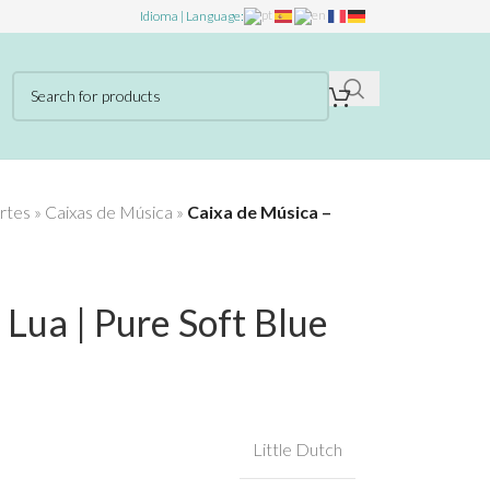
Idioma | Language:
rtes
»
Caixas de Música
»
Caixa de Música –
Lua | Pure Soft Blue
Little Dutch