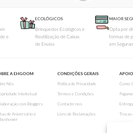
ECOLÓGICOS
MAIOR SE
com
Brinquedos Ecológicos e
Opta por di
ade e
Reutilização de Caixas
formas de 
de Envios
em Seguran
OBRE A EHGOOM
CONDIÇÕES GERAIS
APOIO
bre Nós
Politica de Privacidade
Como 
opriedade Intelectual
Termos e Condições
Pagame
laboração com Bloggers
Contacte-nos
Entreg
stas de Aniversário e
Livro de Reclamações
Trocas
byshower