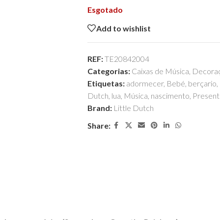
Esgotado
Add to wishlist
REF:
TE20842004
Categorias:
Caixas de Música
,
Decora
Etiquetas:
adormecer
,
Bebé
,
berçario
,
Dutch
,
lua
,
Música
,
nascimento
,
Present
Brand:
Little Dutch
Share: