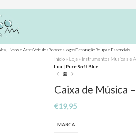
ica, Livros e Artes
Veículos
Bonecos
Jogos
Decoração
Roupa e Essenciais
Início
»
Loja
»
Instrumentos Musicais e A
Lua | Pure Soft Blue
Caixa de Música – 
€
19,95
MARCA