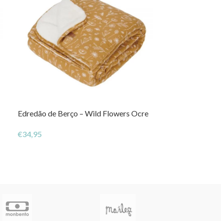
Edredão de Berço – Wild Flowers Ocre
Lençol de baixo
Wild Flowers O
€
34,95
€
12,95