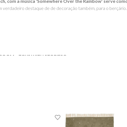
 Dutch, com a música ‘Somewhere Over the Rainbow’ serve co
m verdadeiro destaque de de decoração também, para o berçário.
GOOM – TOYS WITH STORIES®️