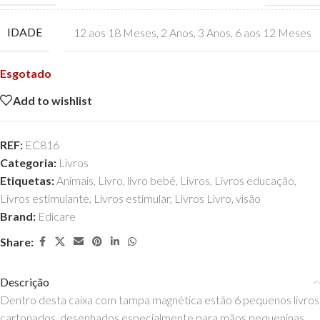
IDADE
12 aos 18 Meses
,
2 Anos
,
3 Anos
,
6 aos 12 Meses
Esgotado
Add to wishlist
REF:
EC816
Categoria:
Livros
Etiquetas:
Animais
,
Livro
,
livro bebé
,
Livros
,
Livros educação
,
Livros estimulante
,
Livros estimular
,
Livros Livro
,
visão
Brand:
Edicare
Share:
Descrição
Dentro desta caixa com tampa magnética estão 6 pequenos livros
cartonados, desenhados especialmente para mãos pequeninas.