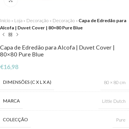
Click to enlarge
Início
»
Loja
»
Decoração
»
Decoração
»
Capa de Edredão para
Alcofa | Duvet Cover | 80×80 Pure Blue
Capa de Edredão para Alcofa | Duvet Cover |
80×80 Pure Blue
€
16,98
DIMENSÕES (C X L X A)
80 × 80 cm
MARCA
Little Dutch
COLECÇÃO
Pure