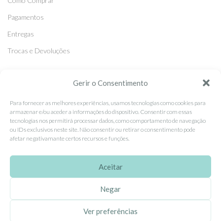
Como Comprar
Pagamentos
Entregas
Trocas e Devoluções
SEGUE-NOS
Gerir o Consentimento
Facebook
Para fornecer as melhores experiências, usamos tecnologias como cookies para
armazenar e/ou aceder a informações do dispositivo. Consentir com essas
Instagram
tecnologias nos permitirá processar dados, como comportamento de navegação
ou IDs exclusivos neste site. Não consentir ou retirar o consentimento pode
Pinterest
afetar negativamante certos recursos e funções.
X
Linkedin
Aceitar
Negar
EhGoom
2026 Criado por
Dumbanengue, Lda
.
Ver preferências