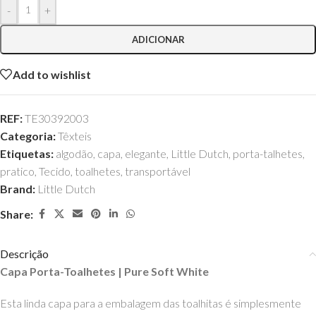
-
+
ADICIONAR
Add to wishlist
REF:
TE30392003
Categoria:
Têxteis
Etiquetas:
algodão
,
capa
,
elegante
,
Little Dutch
,
porta-talhetes
,
pratico
,
Tecido
,
toalhetes
,
transportável
Brand:
Little Dutch
Share:
Descrição
Capa Porta-Toalhetes | Pure Soft White
Esta linda capa para a embalagem das toalhitas é simplesmente