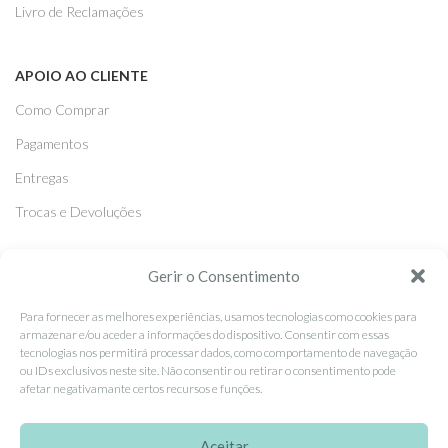
Livro de Reclamações
APOIO AO CLIENTE
Como Comprar
Pagamentos
Entregas
Trocas e Devoluções
Gerir o Consentimento
SEGUE-NOS
Facebook
Para fornecer as melhores experiências, usamos tecnologias como cookies para
armazenar e/ou aceder a informações do dispositivo. Consentir com essas
Instagram
tecnologias nos permitirá processar dados, como comportamento de navegação
ou IDs exclusivos neste site. Não consentir ou retirar o consentimento pode
Pinterest
afetar negativamante certos recursos e funções.
X
Aceitar
Linkedin