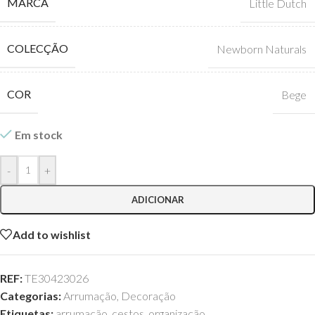
MARCA
Little Dutch
COLECÇÃO
Newborn Naturals
COR
Bege
Em stock
-
+
ADICIONAR
Add to wishlist
REF:
TE30423026
Categorias:
Arrumação
,
Decoração
Etiquetas:
arrumação
,
cestos
,
organização