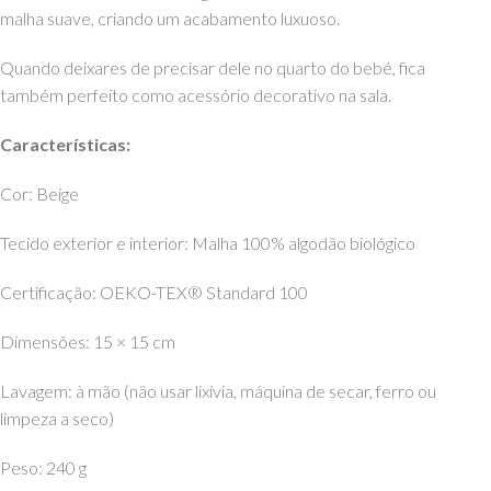
malha suave, criando um acabamento luxuoso.
Quando deixares de precisar dele no quarto do bebé, fica
também perfeito como acessório decorativo na sala.
Características:
Cor: Beige
Tecido exterior e interior: Malha 100% algodão biológico
Certificação: OEKO-TEX® Standard 100
Dimensões: 15 × 15 cm
Lavagem: à mão (não usar lixívia, máquina de secar, ferro ou
limpeza a seco)
Peso: 240 g