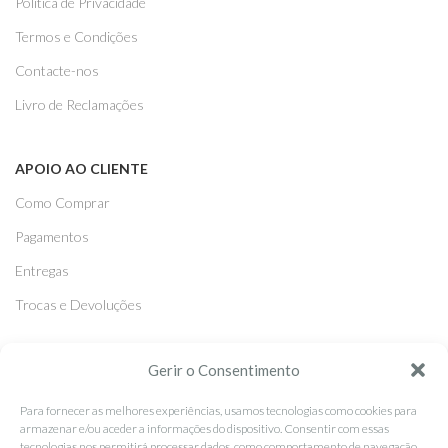
Politica de Privacidade
Termos e Condições
Contacte-nos
Livro de Reclamações
APOIO AO CLIENTE
Como Comprar
Pagamentos
Entregas
Trocas e Devoluções
SEGUE-NOS
Gerir o Consentimento
Facebook
Para fornecer as melhores experiências, usamos tecnologias como cookies para
armazenar e/ou aceder a informações do dispositivo. Consentir com essas
Instagram
tecnologias nos permitirá processar dados, como comportamento de navegação