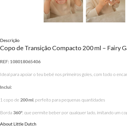
Descrição
Copo de Transição Compacto 200 ml – Fairy Ga
REF: 108018065406
Ideal para apoiar o teu bebé nos primeiros goles, com todo o enc
Inclui:
1 copo de
200 ml
, perfeito para pequenas quantidades
Borda
360°
, que permite beber por qualquer lado, imitando um c
About Little Dutch
Tampa de rosca segura, à prova de fugas quando transportado