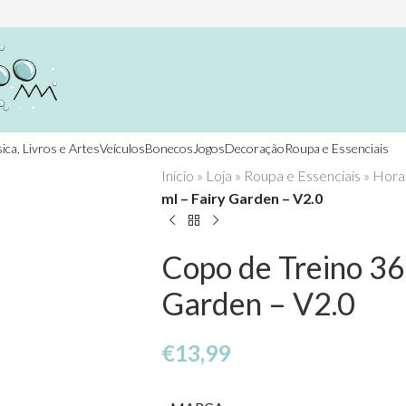
ica, Livros e Artes
Veículos
Bonecos
Jogos
Decoração
Roupa e Essenciais
Início
»
Loja
»
Roupa e Essenciais
»
Hora
ml – Fairy Garden – V2.0
Copo de Treino 36
Garden – V2.0
€
13,99