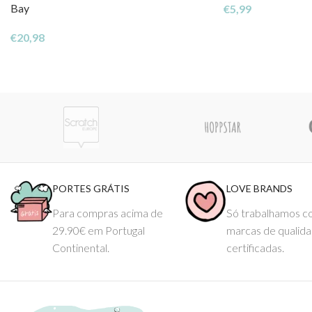
Bay
€
5,99
Disponível na EhGoom
, para acompanhar os primeiros sorrisos 
€
20,98
PORTES GRÁTIS
LOVE BRANDS
Para compras acima de
Só trabalhamos 
29.90€ em Portugal
marcas de qualid
Continental.
certificadas.