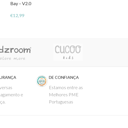
Bay – V2.0
Bay
€
12,99
€
9,99
GURANÇA
DE CONFIANÇA
versas
Estamos entre as
pagamento e
Melhores PME
ça.
Portuguesas