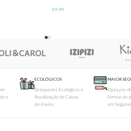
€
9,99
de independência do teu bebé com estilo e funcionalidade!
ECOLÓGICOS
MAIOR SE
com
Brinquedos Ecológicos e
Opta por di
ade e
Reutilização de Caixas
formas de 
de Envios
em Seguran