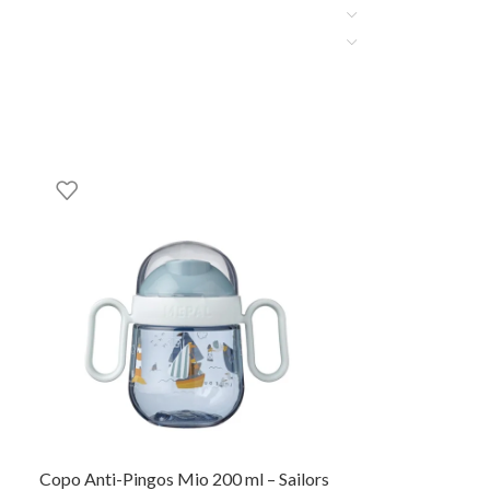
Copo Anti-Pingos Mio 200 ml – Sailors
Prato de Apren