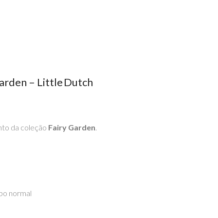
rden – Little Dutch
anto da coleção
Fairy Garden
.
opo normal