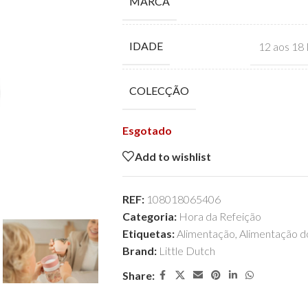
MARCA
IDADE
12 aos 18
COLECÇÃO
Esgotado
Add to wishlist
REF:
108018065406
Categoria:
Hora da Refeição
Etiquetas:
Alimentação
,
Alimentação 
Brand:
Little Dutch
Share: