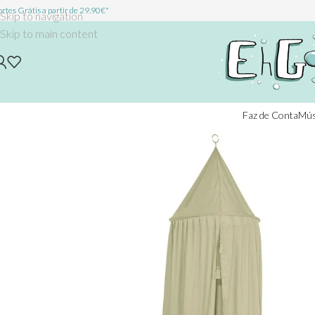
rtes Grátis a partir de 29.90€*
Skip to navigation
Skip to main content
Faz de Conta
Mús