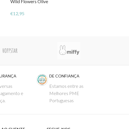
Wild Flowers Olive
Flowers Olive
€
12,95
€
39,95
GURANÇA
DE CONFIANÇA
versas
Estamos entre as
pagamento e
Melhores PME
ça.
Portuguesas