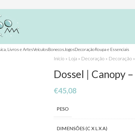
ica, Livros e Artes
Veículos
Bonecos
Jogos
Decoração
Roupa e Essenciais
Início
»
Loja
»
Decoração
»
Decoração
Dossel | Canopy –
€
45,08
PESO
DIMENSÕES (C X L X A)