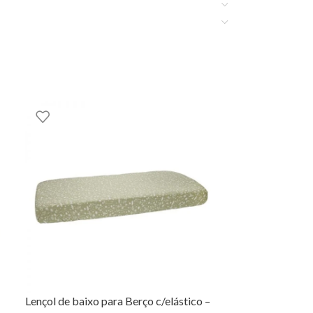
lavar a seco
Lençol de baixo para Berço c/elástico –
Capa de Edredã