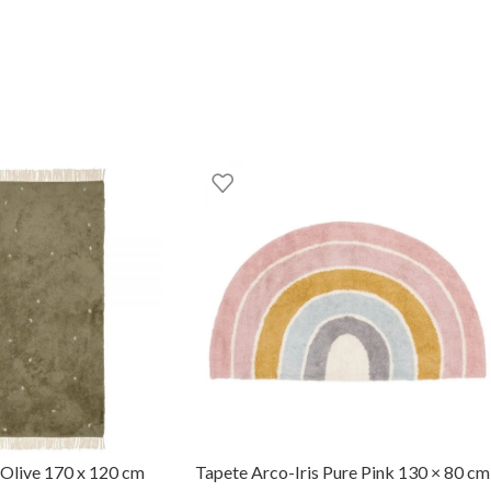
a a baixa temperatura; Não lavar a seco; Não utilizar lixivia; Não 
 Olive 170 x 120 cm
Tapete Arco-Iris Pure Pink 130 × 80 cm