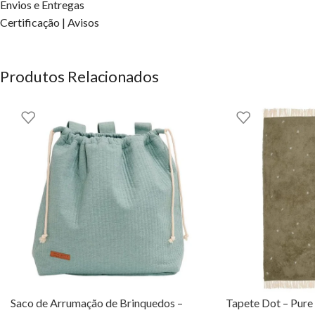
Lavável na máquina Não
Envios e Entregas
Instruções de lavagem Lavar apenas à mão; ferro de dentro para for
Certificação | Avisos
Aviso Manter afastado do fogo. Apenas para uso doméstico.
Produtos Relacionados
Saco de Arrumação de Brinquedos –
Tapete Dot – Pure