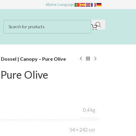
Idioma | Language:
»
Dossel | Canopy – Pure Olive
 Pure Olive
0,4 kg
54 × 242 cm