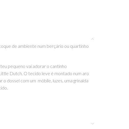
o toque de ambiente num berçário ou quartinho
 teu pequeno vai adorar o cantinho
ittle Dutch. O tecido leve é ​​montado num aro
r o dossel com um móbile, luzes, uma grinalda
ido.