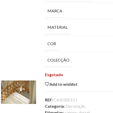
MARCA
MATERIAL
COR
COLECÇÃO
Esgotado
Add to wishlist
REF:
CA10100111
Categoria:
Decoração
Etiquetas:
canopy
,
dossel