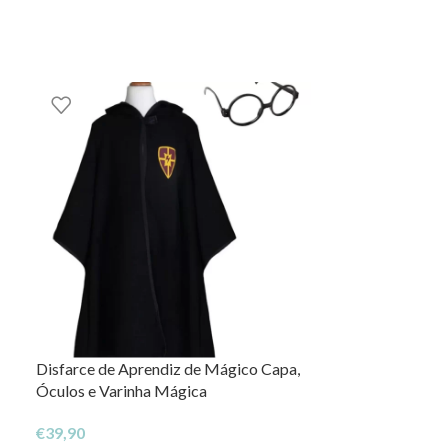
Disfarce de Aprendiz de Mágico Capa,
NOVO
Óculos e Varinha Mágica
Capa Panda – 1
€
39,90
€
39,95