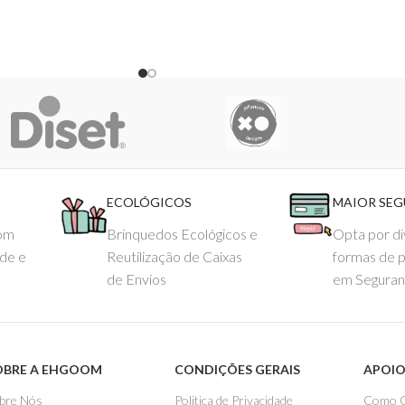
ECOLÓGICOS
MAIOR SE
com
Brinquedos Ecológicos e
Opta por di
ade e
Reutilização de Caixas
formas de 
de Envios
em Seguran
OBRE A EHGOOM
CONDIÇÕES GERAIS
APOIO
bre Nós
Politica de Privacidade
Como 