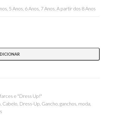
nos
,
5 Anos
,
6 Anos
,
7 Anos
,
A partir dos 8 Anos
DICIONAR
farces e "Dress Up!"
o
,
Cabelo
,
Dress-Up
,
Gancho
,
ganchos
,
moda
,
s