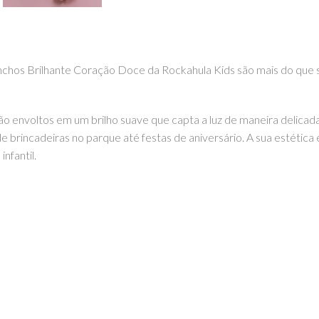
anchos Brilhante Coração Doce da Rockahula Kids são mais do que
 envoltos em um brilho suave que capta a luz de maneira delicad
e brincadeiras no parque até festas de aniversário. A sua estétic
nfantil.
rias que crias com o teu filho.