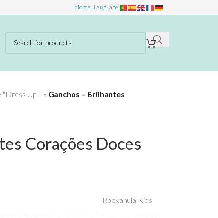
Idioma | Language:
e "Dress Up!"
»
Ganchos – Brilhantes
ntes Corações Doces
Rockahula Kids