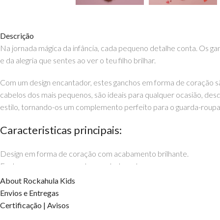
Descrição
Na jornada mágica da infância, cada pequeno detalhe conta. Os g
e da alegria que sentes ao ver o teu filho brilhar.
Com um design encantador, estes ganchos em forma de coração são
cabelos dos mais pequenos, são ideais para qualquer ocasião, desd
estilo, tornando-os um complemento perfeito para o guarda-roupa i
Caracteristicas principais:
Design em forma de coração com acabamento brilhante.
Fechos seguros para manter o cabelo no lugar.
Leves e confortáveis para uso diário.
About Rockahula Kids
Perfeitos para todas as idades.
Envios e Entregas
Deixa que o brilho e a doçura destes ganchos façam parte das memó
Certificação | Avisos