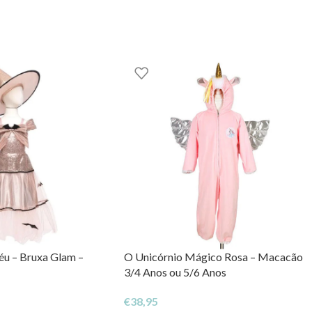
s aqui na EhGoom.
u – Bruxa Glam –
O Unicórnio Mágico Rosa – Macacão
3/4 Anos ou 5/6 Anos
€
38,95