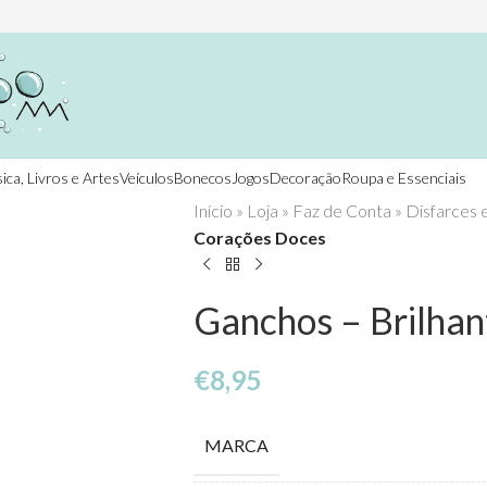
ica, Livros e Artes
Veículos
Bonecos
Jogos
Decoração
Roupa e Essenciais
Início
»
Loja
»
Faz de Conta
»
Disfarces 
Corações Doces
Ganchos – Brilha
€
8,95
MARCA