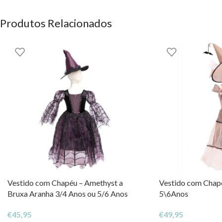
Podes encontrar este e outros artigos incríveis da Rockahula Kid
Produtos Relacionados
Vestido com Chapéu – Amethyst a
Vestido com Chapé
Bruxa Aranha 3/4 Anos ou 5/6 Anos
5\6Anos
€
45,95
€
49,95