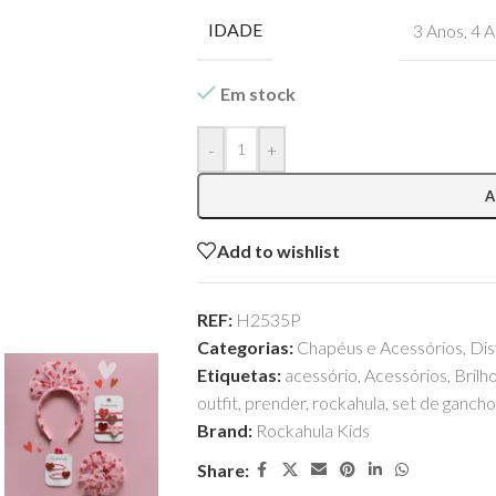
IDADE
3 Anos
,
4 A
Em stock
-
+
A
Add to wishlist
REF:
H2535P
Categorias:
Chapéus e Acessórios
,
Dis
Etiquetas:
acessório
,
Acessórios
,
Brilh
outfit
,
prender
,
rockahula
,
set de gancho
Brand:
Rockahula Kids
Share: