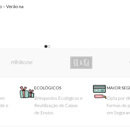
o – Verão na
ECOLÓGICOS
MAIOR SE
com
Brinquedos Ecológicos e
Opta por di
ade e
Reutilização de Caixas
formas de 
de Envios
em Seguran