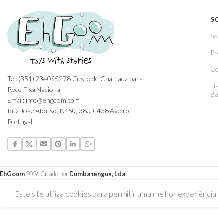
S
So
Pr
Co
Tel: (351) 234095278 Custo de Chamada para
Li
Rede Fixa Nacional
Ba
Email: info@ehgoom.com
Rua José Afonso, Nº 50, 3800-438 Aveiro,
Portugal
EhGoom
2026 Criado por
Dumbanengue, Lda
.
Este site utiliza cookies para permitir uma melhor experiência p