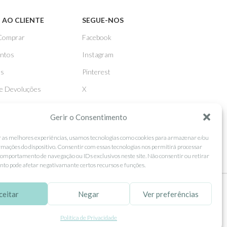
 AO CLIENTE
SEGUE-NOS
Comprar
Facebook
ntos
Instagram
as
Pinterest
 e Devoluções
X
Linkedin
Gerir o Consentimento
r as melhores experiências, usamos tecnologias como cookies para armazenar e/ou
rmações do dispositivo. Consentir com essas tecnologias nos permitirá processar
omportamento de navegação ou IDs exclusivos neste site. Não consentir ou retirar
to pode afetar negativamante certos recursos e funções.
ceitar
Negar
Ver preferências
tilização.
MORE INFO
ACCEPT
Política de Privacidade