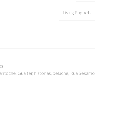
Living Puppets
es
antoche
,
Gualter
,
histórias
,
peluche
,
Rua Sésamo