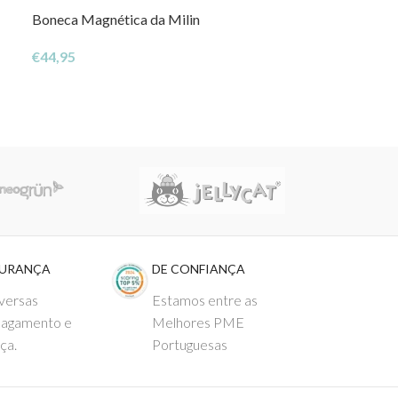
Boneca Magnética da Milin
NOVO
Forte do Faroe
€
44,95
€
25,50
GURANÇA
DE CONFIANÇA
versas
Estamos entre as
pagamento e
Melhores PME
ça.
Portuguesas