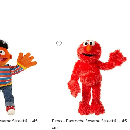
ção do teu pequeno voe alto! Podes encontrar este e outros artigo
GOOM – TOYS WITH STORIES®
esame Street® – 45
Elmo – Fantoche Sesame Street® – 45
cm