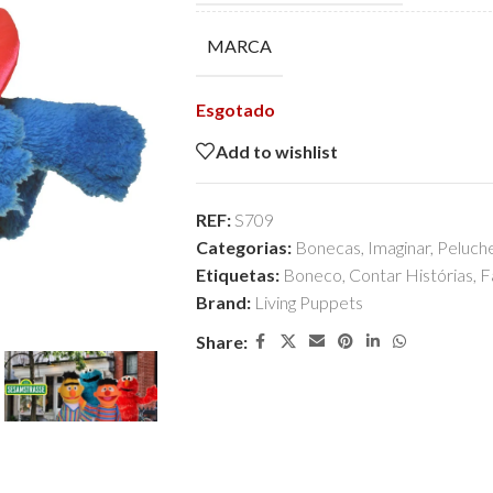
MARCA
Esgotado
Add to wishlist
REF:
S709
Categorias:
Bonecas
,
Imaginar
,
Peluch
Etiquetas:
Boneco
,
Contar Histórias
,
F
Brand:
Living Puppets
Share: