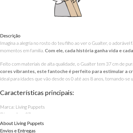
Descrição
Imagina a alegria no rosto do teu filho ao ver o Gualter, o adoráv
momentos em família.
Com ele, cada história ganha vida e cad
Feito com materiais de alta qualidade, o Gualter tem 37 cm de pur
cores vibrantes, este fantoche é perfeito para estimular a c
ideal para idades que vão desde os 0 até aos 8 anos, tornando-se
Características principais:
Marca: Living Puppets
Dimensões: 37 cm
Material: Peluche de alta qualidade
About Living Puppets
Cores: Vibrantes e cativantes
Envios e Entregas