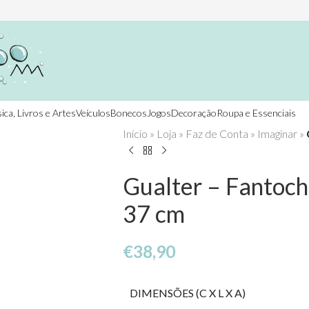
ica, Livros e Artes
Veículos
Bonecos
Jogos
Decoração
Roupa e Essenciais
Início
»
Loja
»
Faz de Conta
»
Imaginar
»
Gualter – Fantoc
37 cm
€
38,90
DIMENSÕES (C X L X A)