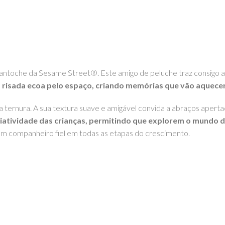
el fantoche da Sesame Street®. Este amigo de peluche traz consigo 
a risada ecoa pelo espaço, criando memórias que vão aquece
a ternura. A sua textura suave e amigável convida a abraços aperta
riatividade das crianças, permitindo que explorem o mundo da
 um companheiro fiel em todas as etapas do crescimento.