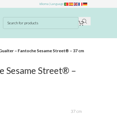
Idioma | Language:
Gualter – Fantoche Sesame Street® – 37 cm
he Sesame Street® –
37 cm