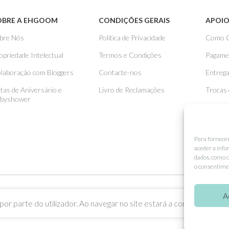
OBRE A EHGOOM
CONDIÇÕES GERAIS
APOIO
bre Nós
Politica de Privacidade
Como 
opriedade Intelectual
Termos e Condições
Pagame
laboração com Bloggers
Contacte-nos
Entreg
stas de Aniversário e
Livro de Reclamações
Trocas
byshower
Para fornece
aceder a info
dados, como c
o consentimen
A
or parte do utilizador. Ao navegar no site estará a consentir a sua u