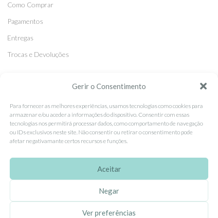
Como Comprar
Pagamentos
Entregas
Trocas e Devoluções
SEGUE-NOS
Gerir o Consentimento
Facebook
Para fornecer as melhores experiências, usamos tecnologias como cookies para
armazenar e/ou aceder a informações do dispositivo. Consentir com essas
Instagram
tecnologias nos permitirá processar dados, como comportamento de navegação
ou IDs exclusivos neste site. Não consentir ou retirar o consentimento pode
Pinterest
afetar negativamante certos recursos e funções.
X
Linkedin
Aceitar
Negar
EhGoom
2026 Criado por
Dumbanengue, Lda
.
Ver preferências