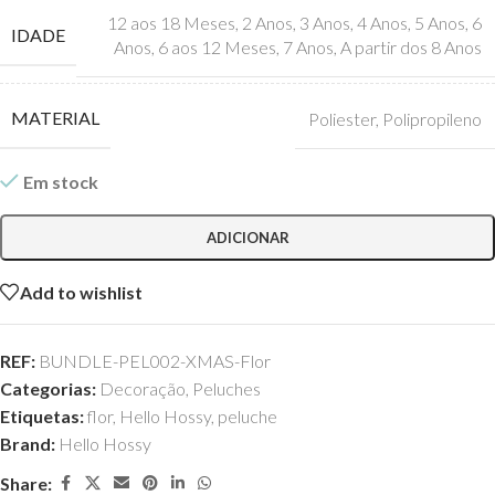
12 aos 18 Meses
,
2 Anos
,
3 Anos
,
4 Anos
,
5 Anos
,
6
IDADE
Anos
,
6 aos 12 Meses
,
7 Anos
,
A partir dos 8 Anos
MATERIAL
Poliester
,
Polipropileno
Em stock
ADICIONAR
Add to wishlist
REF:
BUNDLE-PEL002-XMAS-Flor
Categorias:
Decoração
,
Peluches
Etiquetas:
flor
,
Hello Hossy
,
peluche
Brand:
Hello Hossy
Share: