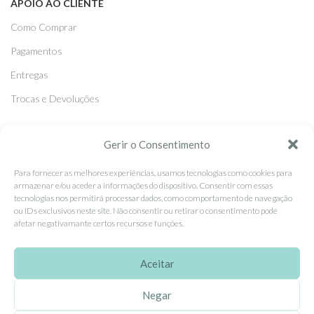
APOIO AO CLIENTE
Como Comprar
Pagamentos
Entregas
Trocas e Devoluções
SEGUE-NOS
Gerir o Consentimento
Facebook
Para fornecer as melhores experiências, usamos tecnologias como cookies para
armazenar e/ou aceder a informações do dispositivo. Consentir com essas
Instagram
tecnologias nos permitirá processar dados, como comportamento de navegação
ou IDs exclusivos neste site. Não consentir ou retirar o consentimento pode
Pinterest
afetar negativamante certos recursos e funções.
X
Linkedin
Aceitar
Negar
EhGoom
2026 Criado por
Dumbanengue, Lda
.