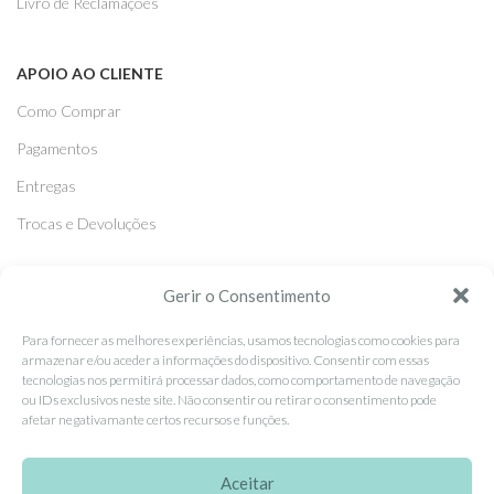
Livro de Reclamações
APOIO AO CLIENTE
Como Comprar
Pagamentos
Entregas
Trocas e Devoluções
SEGUE-NOS
Gerir o Consentimento
Facebook
Para fornecer as melhores experiências, usamos tecnologias como cookies para
armazenar e/ou aceder a informações do dispositivo. Consentir com essas
Instagram
tecnologias nos permitirá processar dados, como comportamento de navegação
ou IDs exclusivos neste site. Não consentir ou retirar o consentimento pode
Pinterest
afetar negativamante certos recursos e funções.
X
Linkedin
Aceitar