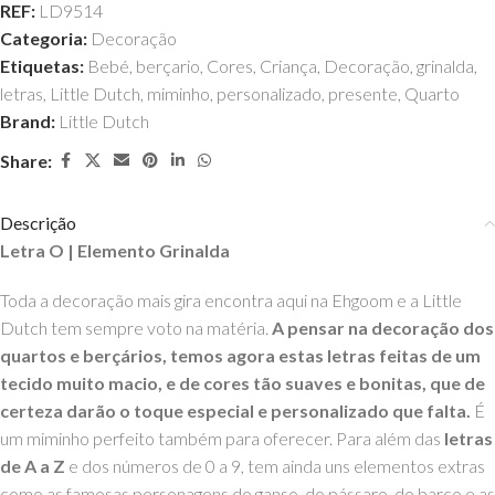
REF:
LD9514
Categoria:
Decoração
Etiquetas:
Bebé
,
berçario
,
Cores
,
Criança
,
Decoração
,
grinalda
,
letras
,
Little Dutch
,
miminho
,
personalizado
,
presente
,
Quarto
Brand:
Little Dutch
Share:
Descrição
Letra O | Elemento Grinalda
Toda a decoração mais gira encontra aqui na Ehgoom e a Little
Dutch tem sempre voto na matéria.
A pensar na decoração dos
quartos e berçários, temos agora estas letras feitas de um
tecido muito macio, e de cores tão suaves e bonitas, que de
certeza darão o toque especial e personalizado que falta.
É
um miminho perfeito também para oferecer. Para além das
letras
de A a Z
e dos números de 0 a 9, tem ainda uns elementos extras
como as famosas personagens do ganso, do pássaro, do barco e as