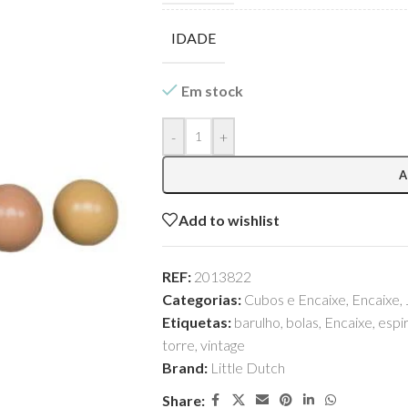
IDADE
Em stock
-
+
A
Add to wishlist
REF:
2013822
Categorias:
Cubos e Encaixe
,
Encaixe
,
Etiquetas:
barulho
,
bolas
,
Encaixe
,
espir
torre
,
vintage
Brand:
Little Dutch
Share: