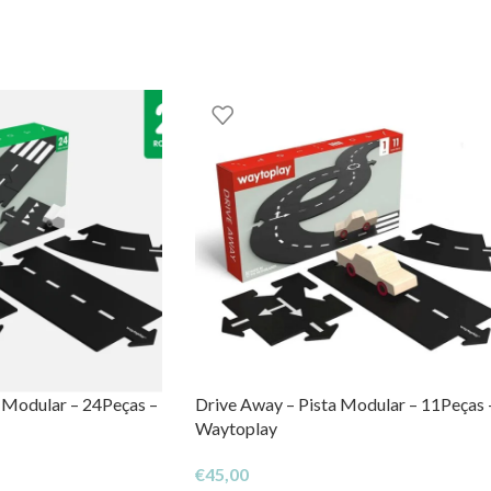
GOOM – TOYS WITH STORIES®️
 Modular – 24Peças –
Drive Away – Pista Modular – 11Peças 
Waytoplay
€
45,00