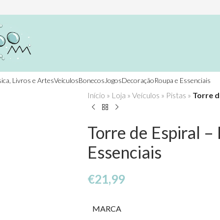
ica, Livros e Artes
Veículos
Bonecos
Jogos
Decoração
Roupa e Essenciais
Início
»
Loja
»
Veículos
»
Pistas
»
Torre d
Torre de Espiral –
Essenciais
€
21,99
MARCA