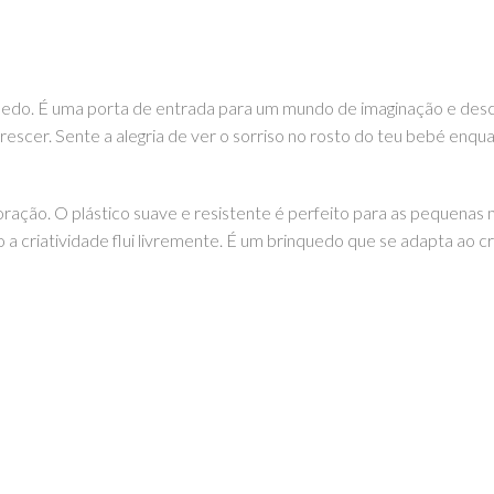
inquedo. É uma porta de entrada para um mundo de imaginação e d
rescer. Sente a alegria de ver o sorriso no rosto do teu bebé enq
oração. O plástico suave e resistente é perfeito para as pequenas 
 a criatividade flui livremente. É um brinquedo que se adapta ao
 Espiral da Little Dutch. Cada momento conta! Podes encontrar este