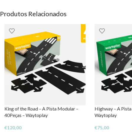
Little Dutch
Produtos Relacionados
OS DIREITOS DOS CONTEÚDOS ESTÃO RESERVADOS À EH
King of the Road – A Pista Modular –
Highway – A Pista
40Peças – Waytoplay
Waytoplay
€
120,00
€
75,00