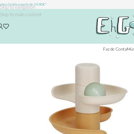
rtes Grátis a partir de 29.90€*
Skip to navigation
Skip to main content
Faz de Conta
Mús