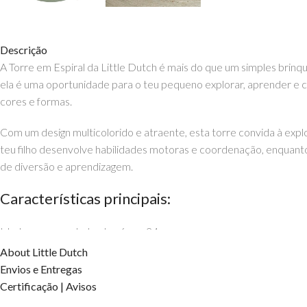
Descrição
A Torre em Espiral da Little Dutch é mais do que um simples br
ela é uma oportunidade para o teu pequeno explorar, aprender e c
cores e formas.
Com um design multicolorido e atraente, esta torre convida à expl
teu filho desenvolve habilidades motoras e coordenação, enquanto
de diversão e aprendizagem.
Características principais:
Idade recomendada: dos 6 aos 24 meses.
Material: plástico seguro e durável.
About Little Dutch
Design multicolorido que estimula a visão e a coordenação.
Envios e Entregas
Oferece ao teu filho a magia de brincar e aprender com a Torre em
Certificação | Avisos
aqui na EhGoom.