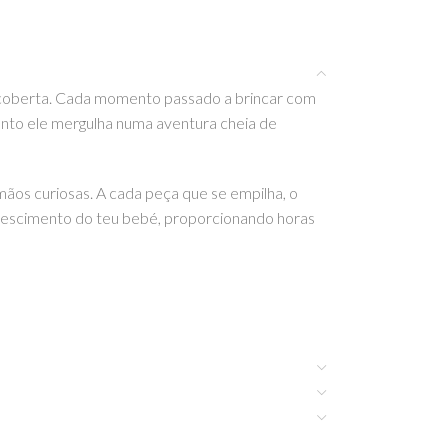
escoberta. Cada momento passado a brincar com
uanto ele mergulha numa aventura cheia de
mãos curiosas. A cada peça que se empilha, o
 crescimento do teu bebé, proporcionando horas
 e outros artigos incríveis da Little Dutch