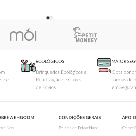
ECOLÓGICOS
MAIOR SE
com
Brinquedos Ecológicos e
Opta por di
ade e
Reutilização de Caixas
formas de 
de Envios
em Seguran
OBRE A EHGOOM
CONDIÇÕES GERAIS
APOIO
bre Nós
Politica de Privacidade
Como 