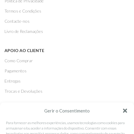
Politica de Privacidade
Termos e Condições
Contacte-nos
Livro de Reclamações
APOIO AO CLIENTE
Como Comprar
Pagamentos
Entregas
Trocas e Devoluções
SEGUE-NOS
Gerir o Consentimento
Facebook
Para fornecer as melhores experiências, usamos tecnologias como cookies para
armazenar e/ou aceder a informações do dispositivo. Consentir com essas
Instagram
tecnologias nos permitirá processar dados, como comportamento de navegação