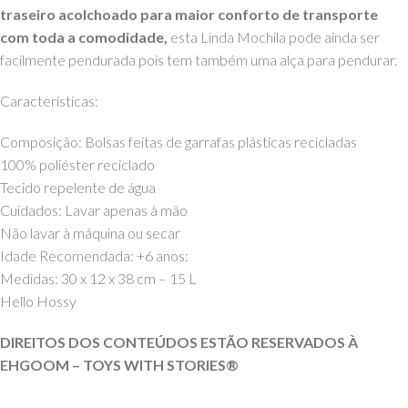
traseiro acolchoado para maior conforto de transporte
com toda a comodidade,
esta Linda Mochila pode ainda ser
facilmente pendurada pois tem também uma alça para pendurar.
Características:
Composição: Bolsas feitas de garrafas plásticas recicladas
100% poliéster reciclado
Tecido repelente de água
Cuidados: Lavar apenas à mão
Não lavar à máquina ou secar
Idade Recomendada: +6 anos:
Medidas: 30 x 12 x 38 cm – 15 L
Hello Hossy
DIREITOS DOS CONTEÚDOS ESTÃO RESERVADOS À
EHGOOM – TOYS WITH
STORIES®️