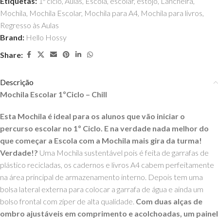
Etiquetas:
1º ciclo
,
Aulas
,
Escola
,
escolar
,
estojo
,
Lancheira
,
Mochila
,
Mochila Escolar
,
Mochila para A4
,
Mochila para livros
,
Regresso às Aulas
Brand:
Hello Hossy
Share:
Descrição
Mochila Escolar 1ºCiclo – Chill
Esta Mochila é ideal para os alunos que vão iniciar o
percurso escolar no 1º Ciclo. E na verdade nada melhor do
que começar a Escola com a Mochila mais gira da turma!
Verdade!?
Uma Mochila sustentável pois é feita de garrafas de
plástico recicladas, o
s cadernos e livros A4 cabem perfeitamente
na área principal de
armazenamento interno.
Depois tem uma
b
olsa lateral externa para colocar a garrafa de água e ainda um
bolso frontal com zíper de alta qualidade.
Com
duas alças de
ombro ajustáveis ​​em comprimento ​​e acolchoadas, um painel