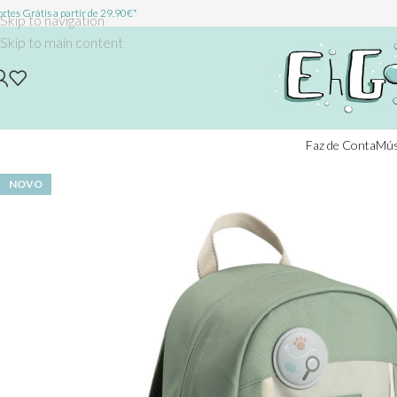
rtes Grátis a partir de 29.90€*
Skip to navigation
Skip to main content
Faz de Conta
Mús
NOVO