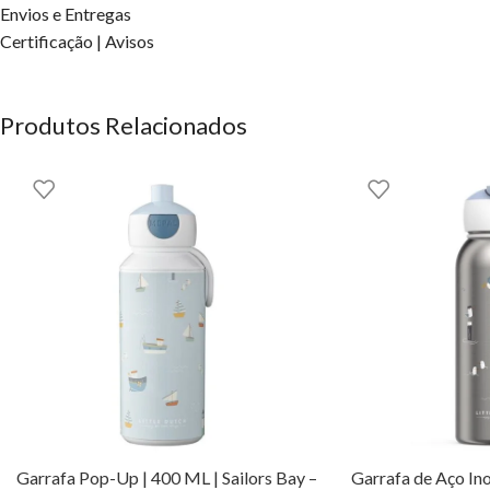
Design leve e prático, ideal para crianças em movimento.
Envios e Entregas
Oferece ao teu filho a liberdade de explorar com confiança e estil
Certificação | Avisos
Done by Deer aqui na EhGoom.
Done by Deer
Produtos Relacionados
OS DIREITOS DOS CONTEÚDOS ESTÃO RESERVADOS À EH
Garrafa Pop-Up | 400 ML | Sailors Bay –
Garrafa de Aço Ino