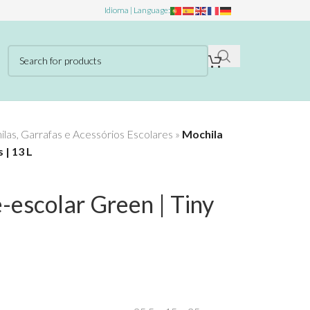
Idioma | Language:
las, Garrafas e Acessórios Escolares
»
Mochila
 | 13 L
-escolar Green | Tiny