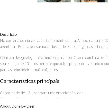
Descrição
Na correria do dia-a-dia, cada momento conta. A mochila Junior G
aventuras. Feita a pensar na curiosidade e na energia das crianças
Com um design elegante e funcional, a Junior Green combina prat
seu espaço de 13 litros permite que o teu pequeno leve tudo o que p
para as brincadeiras mais exigentes.
Características principais:
Capacidade de 13 litros para uma organização ideal.
Alças ajustáveis para um ajuste confortável.
Material resistente, perfeito para o uso diário.
About Done By Deer