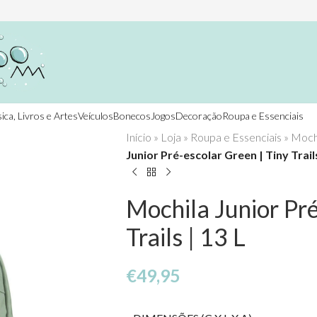
ica, Livros e Artes
Veículos
Bonecos
Jogos
Decoração
Roupa e Essenciais
Início
»
Loja
»
Roupa e Essenciais
»
Mochi
Junior Pré-escolar Green | Tiny Trails
Mochila Junior Pré
Trails | 13 L
€
49,95