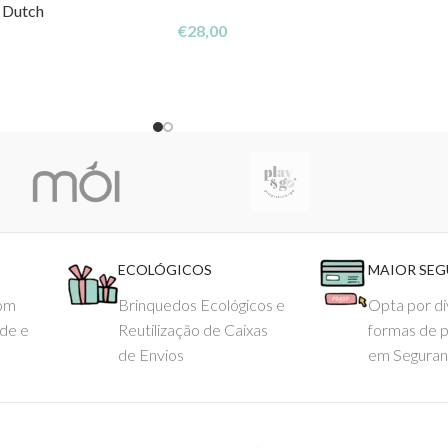
e Dutch
€
28,00
ECOLÓGICOS
MAIOR SE
com
Brinquedos Ecológicos e
Opta por di
ade e
Reutilização de Caixas
formas de 
de Envios
em Seguran