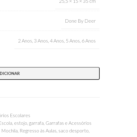
25,5 × 15 × 35 cm
Done By Deer
2 Anos
,
3 Anos
,
4 Anos
,
5 Anos
,
6 Anos
DICIONAR
órios Escolares
Escola
,
estojo
,
garrafa
,
Garrafas e Acessórios
,
Mochila
,
Regresso às Aulas
,
saco desporto
,