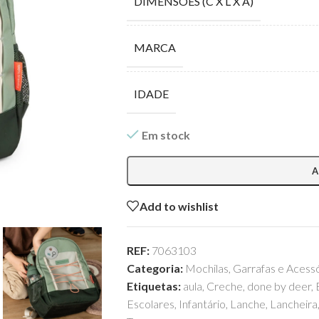
DIMENSÕES (C X L X A)
MARCA
IDADE
Em stock
A
Add to wishlist
REF:
7063103
Categoria:
Mochilas, Garrafas e Acess
Etiquetas:
aula
,
Creche
,
done by deer
,
Escolares
,
Infantário
,
Lanche
,
Lancheira