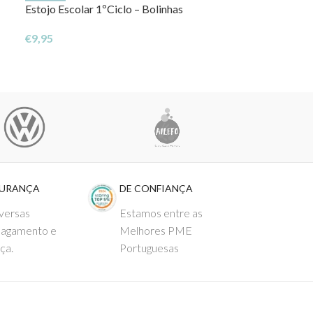
Estojo Escolar 1ºCiclo – Bolinhas
€
20,90
€
9,95
GURANÇA
DE CONFIANÇA
versas
Estamos entre as
pagamento e
Melhores PME
ça.
Portuguesas