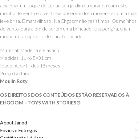
adicionar
um toque de cor ao seu jardim ou varanda com este
moinho de vento e divertir-se observando-o mover-se com a mais
leve brisa.
É maravilhoso!
Na Ehgoom não resistimos!
Os moinhos
do vento, para além de serem uma brincadeira super gira, criam
momentos mágicos e de pura felicidade.
Material: Madeira e Plástico
Medidas: 11×6,5×31 cm
Idade: A partir dos 18 meses
Preço Unitário
Moulin Roty
OS DIREITOS DOS CONTEÚDOS ESTÃO RESERVADOS À
EHGOOM – TOYS WITH STORIES®️
About Janod
Envios e Entregas
Certificação | Avisos