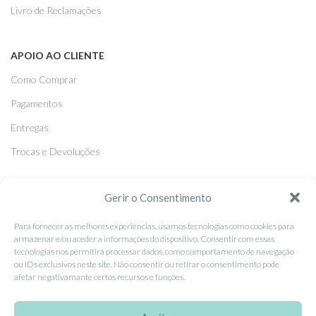
Livro de Reclamações
APOIO AO CLIENTE
Como Comprar
Pagamentos
Entregas
Trocas e Devoluções
SEGUE-NOS
Gerir o Consentimento
Facebook
Para fornecer as melhores experiências, usamos tecnologias como cookies para
armazenar e/ou aceder a informações do dispositivo. Consentir com essas
Instagram
tecnologias nos permitirá processar dados, como comportamento de navegação
ou IDs exclusivos neste site. Não consentir ou retirar o consentimento pode
Pinterest
afetar negativamante certos recursos e funções.
X