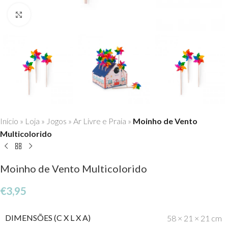
Click to enlarge
Início
»
Loja
»
Jogos
»
Ar Livre e Praia
»
Moinho de Vento
Multicolorido
Moinho de Vento Multicolorido
€
3,95
DIMENSÕES (C X L X A)
58 × 21 × 21 cm