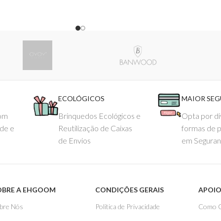
S
or
Bureau Veritas
o trabalhador.
GOOM – TOYS WITH STORIES®️
ECOLÓGICOS
MAIOR SE
com
Brinquedos Ecológicos e
Opta por di
ade e
Reutilização de Caixas
formas de 
de Envios
em Seguran
OBRE A EHGOOM
CONDIÇÕES GERAIS
APOIO
bre Nós
Politica de Privacidade
Como 