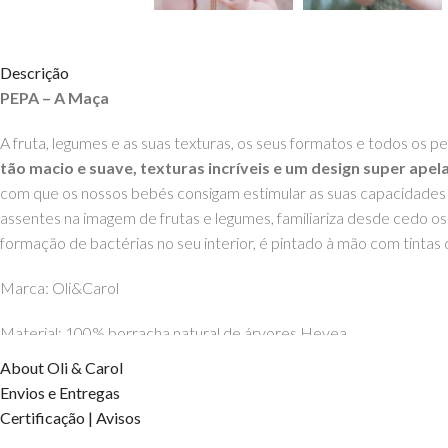
Descrição
PEPA – A Maça
A fruta, legumes e as suas texturas, os seus formatos e todos 
tão macio e suave, texturas incríveis e um design super apel
com que os nossos bebés consigam estimular as suas capacidades s
assentes na imagem de frutas e legumes, familiariza desde cedo 
formação de bactérias no seu interior, é pintado à mão com tintas
Marca: Oli&Carol
Material: 100% borracha natural de árvores Hevea
About Oli & Carol
Idade: a parir dos 0 meses
Envios e Entregas
Certificação | Avisos
Estimulador sensorial, macios e com rugosidades seguras para sati