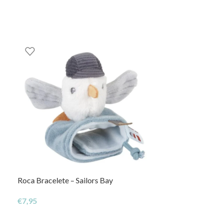
edor
total segurança ao bebé
Roca Bracelete – Sailors Bay
Mordedor de Si
€
7,95
€
13,95