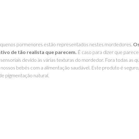
os pequenos pormenores estão representados nestes mordedores.
Os
ativo de tão realista que parecem.
É caso para dizer que parece
ensoriais devido às várias texturas do mordedor. Fora todas as q
os nossos bebés com a alimentação saudável. Este produto é segur
 de pigmentação natural.
sfazer a dentição