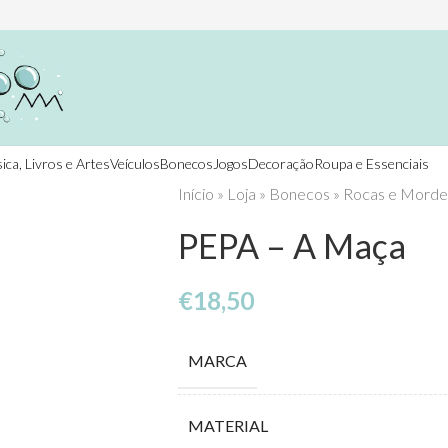
ica, Livros e Artes
Veículos
Bonecos
Jogos
Decoração
Roupa e Essenciais
Início
»
Loja
»
Bonecos
»
Rocas e Morde
PEPA – A Maça
€
18,50
MARCA
MATERIAL