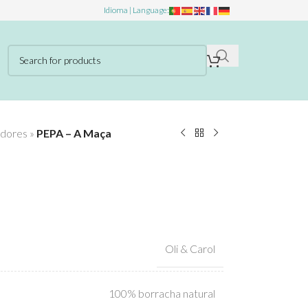
Idioma | Language:
dores
»
PEPA – A Maça
Oli & Carol
100% borracha natural