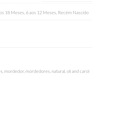
os 18 Meses
,
6 aos 12 Meses
,
Recém Nascido
es
,
mordedor
,
mordedores
,
natural
,
oli and carol