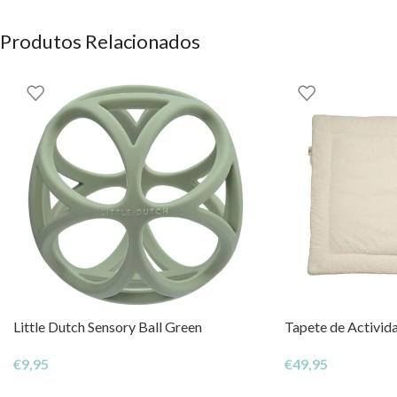
Pintado à mão com tintas de pigmentação natural, pelo que pode 
Produtos Relacionados
Sem buracos, o que impede a formação de de bactérias no interio
Brinquedos ecológicos, com baixa pegada de carbono e ecologico
Livre de PVC, BPA, Ftalatos e NItrosaminas
A marca recomenda testar o produto, apertando e esticando-o das
Mordedor lavável com água corrente e sabão ou pano humedecid
Não esterilizar ou colocar no congelador
Ter em atenção à exposição excessiva ao calor, pode descolorar 
Little Dutch Sensory Ball Green
Tapete de Activid
Estes produtos são completamente seguros para o bebé e são cert
€
9,95
€
49,95
European
EN71
parts 1,2,3 and 12