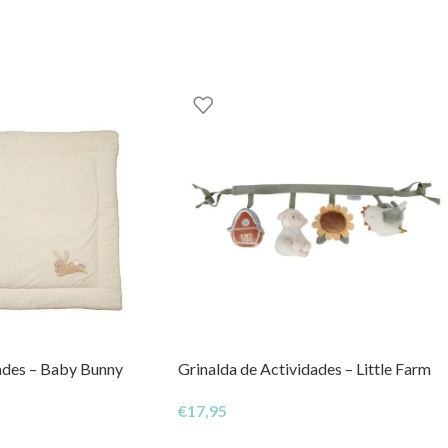
haver ligeiras diferenças de formato e cor de mordedor para mord
r
s
 mais diversas formas para que se disponibilize o brinquedo com 
o
e/ou deformar o produto
ades – Baby Bunny
Grinalda de Actividades – Little Farm
ificados pelos seguintes:
€
17,95