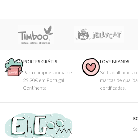
American
ASTM F963-17
and
CPSIA
Testados internacionalmente e reconhecidos pelo laboratórios
SG
BSCI
(Business Social Compliance Initiative), sobre as condições d
OS DIREITOS DOS CONTEÚDOS ESTÃO RESERVADOS À EH
PORTES GRÁTIS
LOVE BRANDS
Para compras acima de
Só trabalhamos 
29.90€ em Portugal
marcas de qualid
Continental.
certificadas.
S
So