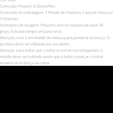
Colecção: Flowers & Butterflies
Conteúdo da embalagem: 1 Mobile de Madeira, Caixa de Música e
5 Peluches
Instruções de lavagem: Peluches lave na máquina de lavar 30
graus, Estrutura limpe um pano seco.
Atenção: este é um mobile de música para pendurar no berço. O
produto deve ser utilizado por um adulto.
Atenção: para evitar que o bebé se enrole nos brinquedos, o
mobile deve ser retirado assim que o bebé começar a tentar
levanta-se no berço ou cama.