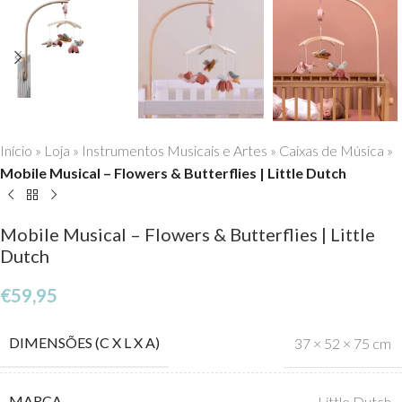
Início
»
Loja
»
Instrumentos Musicais e Artes
»
Caixas de Música
»
Mobile Musical – Flowers & Butterflies | Little Dutch
Mobile Musical – Flowers & Butterflies | Little
Dutch
€
59,95
DIMENSÕES (C X L X A)
37 × 52 × 75 cm
MARCA
Little Dutch