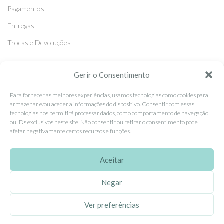
Pagamentos
Entregas
Trocas e Devoluções
Gerir o Consentimento
SEGUE-NOS
Facebook
Para fornecer as melhores experiências, usamos tecnologias como cookies para
armazenar e/ou aceder a informações do dispositivo. Consentir com essas
Instagram
tecnologias nos permitirá processar dados, como comportamento de navegação
ou IDs exclusivos neste site. Não consentir ou retirar o consentimento pode
Pinterest
afetar negativamante certos recursos e funções.
X
Aceitar
Linkedin
Negar
EhGoom
2026 Criado por
Dumbanengue, Lda
.
Ver preferências