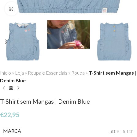
Click to enlarge
Início
»
Loja
»
Roupa e Essenciais
»
Roupa
»
T-Shirt sem Mangas |
Denim Blue
T-Shirt sem Mangas | Denim Blue
€
22,95
MARCA
Little Dutch