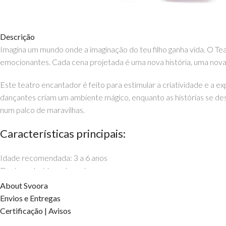
Descrição
Imagina um mundo onde a imaginação do teu filho ganha vida. O Te
emocionantes. Cada cena projetada é uma nova história, uma nova
Este teatro encantador é feito para estimular a criatividade e a e
dançantes criam um ambiente mágico, enquanto as histórias se de
num palco de maravilhas.
Características principais:
Idade recomendada: 3 a 6 anos
Design colorido e atraente
Estimula a criatividade e a imaginação
About Svoora
Deixa o teu filho brilhar neste universo de luz e encanto. O Teatro 
Envios e Entregas
Certificação | Avisos
Podes encontrar este e outros artigos incríveis da Svoora aqui n