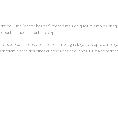
atro de Luz e Maravilhas da Svoora é mais do que um simples brin
 oportunidade de sonhar e explorar.
xpressão. Com cores vibrantes e um design elegante, capta a atençã
senrolam diante dos olhos curiosos dos pequenos. É uma experiênc
de Luz e Maravilhas é um convite à fantasia e à diversão.
a EhGoom.