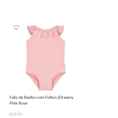
Fato de Banho com Folhos |Dreamy
Camisola de ba
Pink Rose
Dreamy Seashel
€
29,95
€
27,95