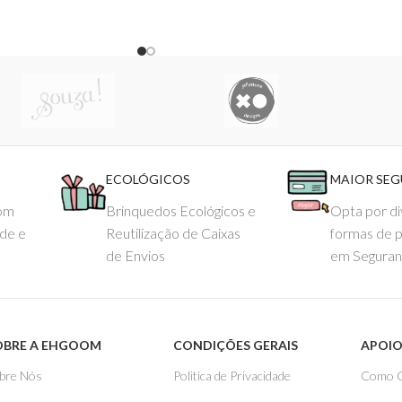
ECOLÓGICOS
MAIOR SE
com
Brinquedos Ecológicos e
Opta por di
ade e
Reutilização de Caixas
formas de 
de Envios
em Seguran
OBRE A EHGOOM
CONDIÇÕES GERAIS
APOIO
bre Nós
Politica de Privacidade
Como 