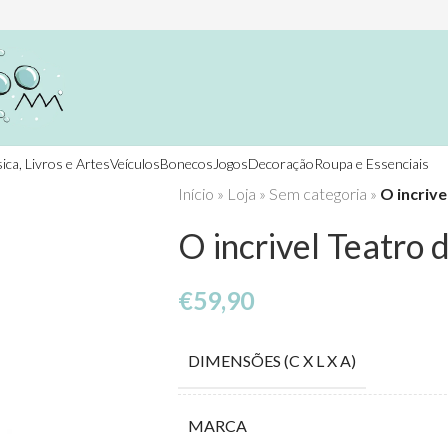
ica, Livros e Artes
Veículos
Bonecos
Jogos
Decoração
Roupa e Essenciais
Início
»
Loja
»
Sem categoria
»
O incrive
O incrivel Teatro 
€
59,90
DIMENSÕES (C X L X A)
MARCA