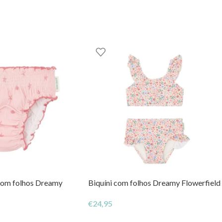
com folhos Dreamy
Biquíni com folhos Dreamy Flowerfield
€
24,95