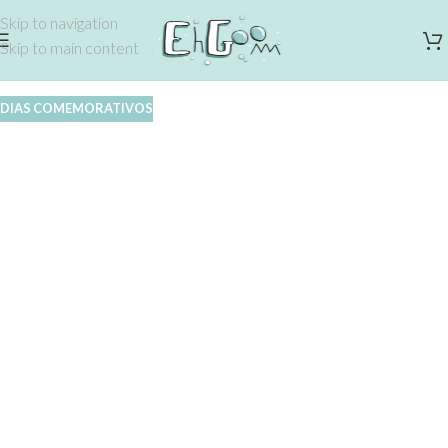
Skip to navigation
Skip to main content
DIAS COMEMORATIVOS
Dia 6, o Pai Natal Vem à EhGoom
EhGoom
On Dezembro 3, 2025