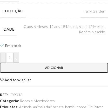
COLECÇÃO
Fairy Garden
0 aos 6 Meses
,
12 aos 18 Meses
,
6 aos 12 Meses
,
IDADE
Recém Nascido
Em stock
-
+
ADICIONAR
Add to wishlist
REF:
LD9013
Categoria:
Rocas e Mordedores
Etiquetas:
Animais
,
animais da floresta
,
bambi
,
corça
,
De Puxar
,