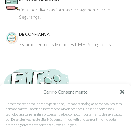
Opta por diversas formas de pagamento e em
Segurança.
DE CONFIANÇA
Estamos entre as Melhores PME Portuguesas
Gerir o Consentimento
Para fornecer as melhores experiências, usamos tecnologias como cookies para
armazenar e/ou aceder a informações do dispositivo. Consentir com essas
Tel: (351) 234095278 Custo de Chamada para Rede Fixa Nacional
tecnologias nos permitirá processar dados, como comportamento de navegação
Email: info@ehgoom.com
ou IDs exclusivos neste site. Não consentir ou retirar o consentimento pode
Rua José Afonso, Nº 50, 3800-438 Aveiro, Portugal
afetar negativamante certos recursos e funções.