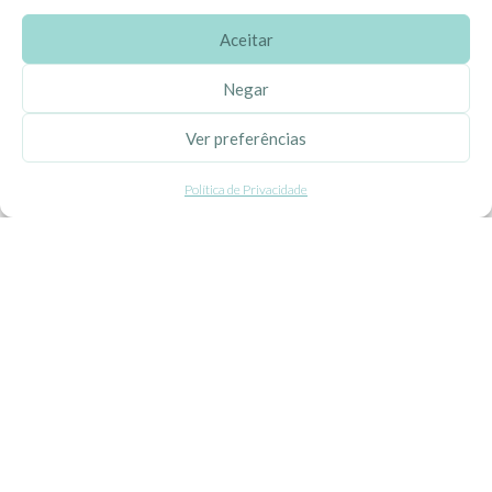
Aceitar
SOBRE A EHGOOM
Negar
Sobre Nós
Ver preferências
Propriedade Intelectual
Política de Privacidade
Colaboração com Bloggers
Listas de Aniversário e Babyshower
CONDIÇÕES GERAIS
Politica de Privacidade
Termos e Condições
Contacte-nos
Livro de Reclamações