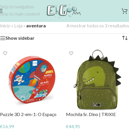
Skip to navigation
Skip to main content
Início
»
Loja
»
aventura
A mostrar todos os 3 resultados
Show sidebar
Puzzle 3D 2-em-1: O Espaço
Mochila Sr. Dino | TRIXIE
€
16,99
€
44,95