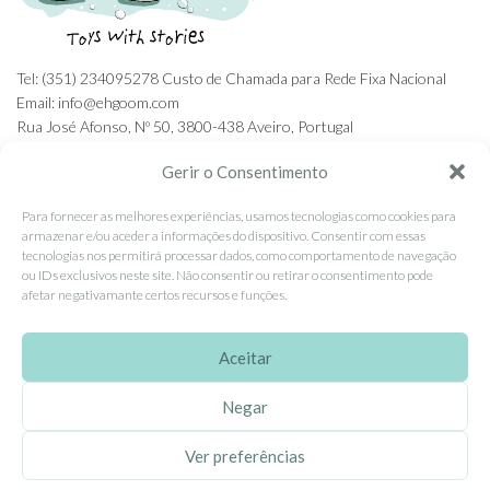
Tel: (351) 234095278 Custo de Chamada para Rede Fixa Nacional
Email: info@ehgoom.com
Rua José Afonso, Nº 50, 3800-438 Aveiro, Portugal
Gerir o Consentimento
Para fornecer as melhores experiências, usamos tecnologias como cookies para
armazenar e/ou aceder a informações do dispositivo. Consentir com essas
SOBRE A EHGOOM
tecnologias nos permitirá processar dados, como comportamento de navegação
ou IDs exclusivos neste site. Não consentir ou retirar o consentimento pode
Sobre Nós
afetar negativamante certos recursos e funções.
Propriedade Intelectual
Colaboração com Bloggers
Aceitar
Listas de Aniversário e Babyshower
Negar
Ver preferências
CONDIÇÕES GERAIS