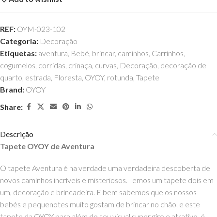
REF:
OYM-023-102
Categoria:
Decoração
Etiquetas:
aventura
,
Bebé
,
brincar
,
caminhos
,
Carrinhos
,
cogumelos
,
corridas
,
crinaça
,
curvas
,
Decoração
,
decoração de
quarto
,
estrada
,
Floresta
,
OYOY
,
rotunda
,
Tapete
Brand:
OYOY
Share:
Descrição
Tapete OYOY de Aventura
O tapete Aventura é na verdade uma verdadeira descoberta de
novos caminhos incríveis e misteriosos. Temos um tapete dois em
um, decoração e brincadeira. E bem sabemos que os nossos
bebés e pequenotes muito gostam de brincar no chão, e este
tapete da OYOY para além do seu visual super giro e atrativo, é