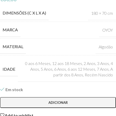
DIMENSÕES (C X L X A)
180 × 70 cm
MARCA
OYOY
MATERIAL
Algodão
0 aos 6 Meses
,
12 aos 18 Meses
,
2 Anos
,
3 Anos
,
4
IDADE
Anos
,
5 Anos
,
6 Anos
,
6 aos 12 Meses
,
7 Anos
,
A
partir dos 8 Anos
,
Recém Nascido
Em stock
ADICIONAR
Add to wishlist