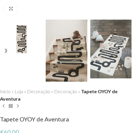
Click to enlarge
Início
»
Loja
»
Decoração
»
Decoração
»
Tapete OYOY de
Aventura
Tapete OYOY de Aventura
€
60,00