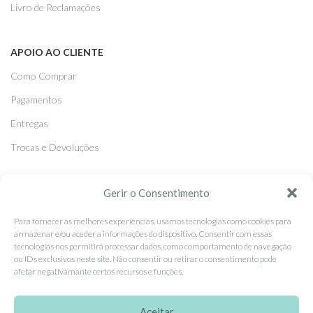
Livro de Reclamações
APOIO AO CLIENTE
Como Comprar
Pagamentos
Entregas
Trocas e Devoluções
SEGUE-NOS
Gerir o Consentimento
Facebook
Para fornecer as melhores experiências, usamos tecnologias como cookies para
armazenar e/ou aceder a informações do dispositivo. Consentir com essas
Instagram
tecnologias nos permitirá processar dados, como comportamento de navegação
ou IDs exclusivos neste site. Não consentir ou retirar o consentimento pode
Pinterest
afetar negativamante certos recursos e funções.
X
Linkedin
Aceitar