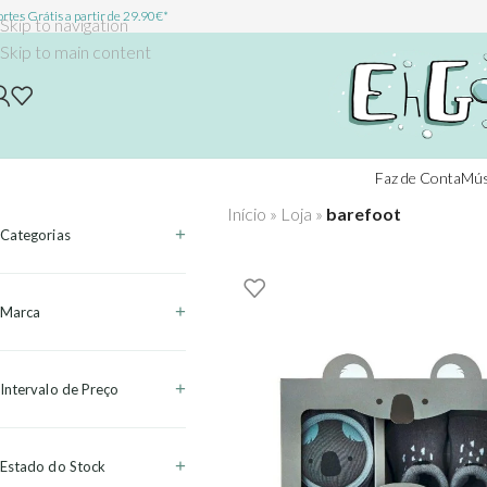
rtes Grátis a partir de 29.90€*
Skip to navigation
Skip to main content
Faz de Conta
Mús
Início
»
Loja
»
barefoot
Categorias
Marca
Intervalo de Preço
Estado do Stock