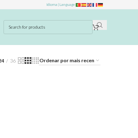
Idioma | Language:
24
36