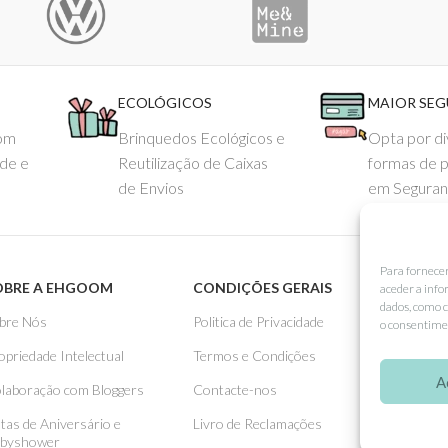
ECOLÓGICOS
MAIOR SE
com
Brinquedos Ecológicos e
Opta por di
ade e
Reutilização de Caixas
formas de 
de Envios
em Seguran
Para fornece
OBRE A EHGOOM
CONDIÇÕES GERAIS
APOIO
aceder a info
dados, como c
bre Nós
Politica de Privacidade
Como 
o consentimen
opriedade Intelectual
Termos e Condições
Pagame
A
laboração com Bloggers
Contacte-nos
Entreg
stas de Aniversário e
Livro de Reclamações
Trocas
byshower