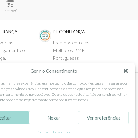
GURANÇA
DE CONFIANÇA
versas
Estamos entre as
pagamento e
Melhores PME
ça.
Portuguesas
Gerir o Consentimento
r as melhores experiências, usamos tecnologias como cookies para armazenar e/ou
 AO CLIENTE
SEGUE-NOS
rmações do dispositivo. Consentir com essas tecnologias nos permitirá processar
omportamento de navegação ou IDs exclusivos neste site. Não consentir ou retirar
Comprar
Facebook
to pode afetar negativamante certos recursos e funções.
ntos
Instagram
ceitar
Negar
Ver preferências
as
Pinterest
 e Devoluções
X
Política de Privacidade