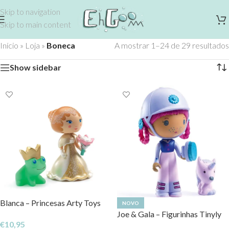
Skip to navigation
Skip to main content
Início
»
Loja
»
Boneca
A mostrar 1–24 de 29 resultados
Show sidebar
Blanca – Princesas Arty Toys
NOVO
Joe & Gala – Figurinhas Tinyly
€
10,95