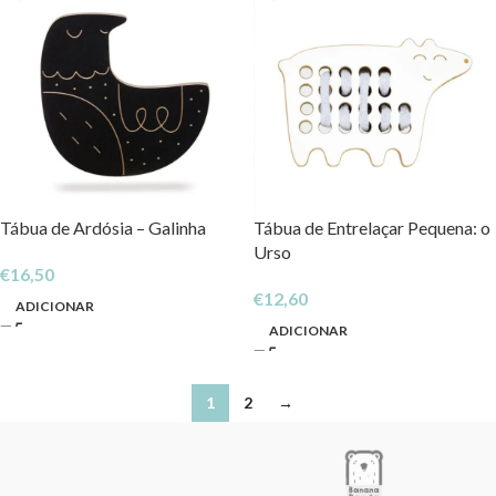
Tábua de Ardósia – Galinha
Tábua de Entrelaçar Pequena: o
Urso
€
16,50
€
12,60
ADICIONAR
ADICIONAR
1
2
→