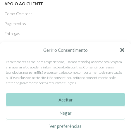
APOIO AO CLIENTE
Como Comprar
Pagamentos
Entregas
Trocas e Devoluções
Gerir o Consentimento
SEGUE-NOS
Para fornecer as melhores experiências, usamos tecnologias como cookies para
armazenar e/ou aceder a informações do dispositivo. Consentir com essas
Facebook
tecnologias nos permitirá processar dados, como comportamento de navegação
ou IDs exclusivos neste site. Não consentir ou retirar o consentimento pode
Instagram
afetar negativamante certos recursos e funções.
Pinterest
Aceitar
X
Linkedin
Negar
Ver preferências
EhGoom
2026 Criado por
Dumbanengue, Lda
.