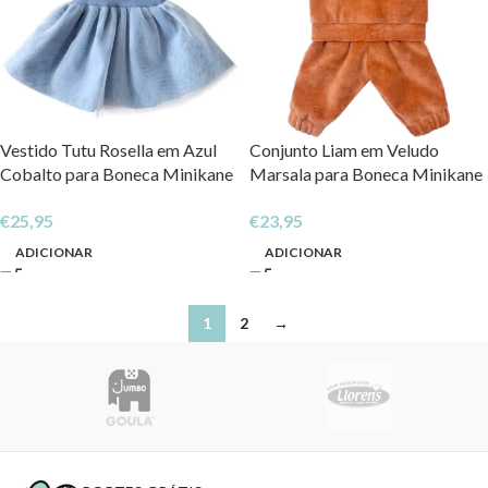
Vestido Tutu Rosella em Azul
Conjunto Liam em Veludo
Cobalto para Boneca Minikane
Marsala para Boneca Minikane
by Paula Reina
by Paula Reina
€
25,95
€
23,95
ADICIONAR
ADICIONAR
1
2
→