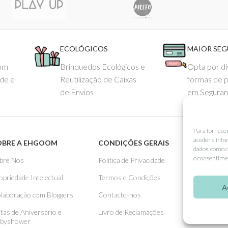
ECOLÓGICOS
MAIOR SE
com
Brinquedos Ecológicos e
Opta por di
ade e
Reutilização de Caixas
formas de 
de Envios
em Seguran
Para fornece
aceder a info
OBRE A EHGOOM
CONDIÇÕES GERAIS
APOIO
dados, como c
o consentimen
bre Nós
Politica de Privacidade
Como 
opriedade Intelectual
Termos e Condições
Pagame
A
laboração com Bloggers
Contacte-nos
Entreg
stas de Aniversário e
Livro de Reclamações
Trocas
byshower