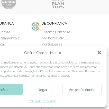
GURANÇA
DE CONFIANÇA
versas
Estamos entre as
pagamento e
Melhores PME
ça.
Portuguesas
Gerir o Consentimento
r as melhores experiências, usamos tecnologias como cookies para armazenar e/ou
rmações do dispositivo. Consentir com essas tecnologias nos permitirá processar
 AO CLIENTE
SEGUE-NOS
omportamento de navegação ou IDs exclusivos neste site. Não consentir ou retirar
to pode afetar negativamante certos recursos e funções.
Comprar
Facebook
ntos
Instagram
ceitar
Negar
Ver preferências
as
Pinterest
Política de Privacidade
 e Devoluções
X