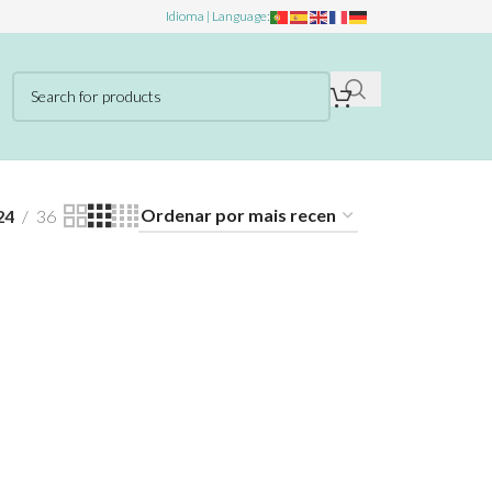
Idioma | Language:
24
36