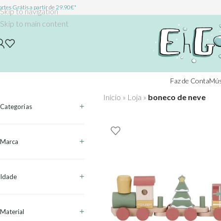
rtes Grátis a partir de 29.90€*
Skip to navigation
Skip to main content
Faz de Conta
Mús
Início
»
Loja
»
boneco de neve
Categorias
Marca
Idade
Material