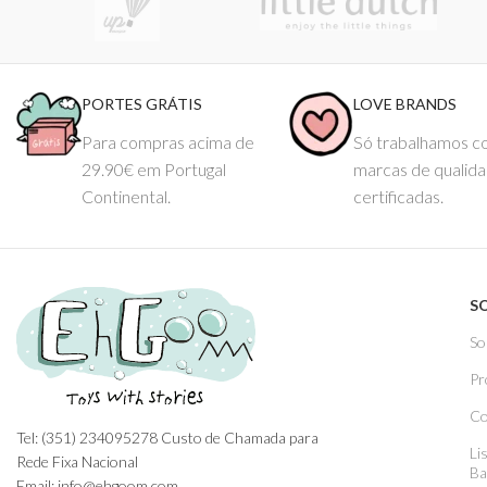
PORTES GRÁTIS
LOVE BRANDS
Para compras acima de
Só trabalhamos 
29.90€ em Portugal
marcas de qualid
Continental.
certificadas.
S
So
Pr
Co
Tel: (351) 234095278 Custo de Chamada para
Li
Rede Fixa Nacional
Ba
Email: info@ehgoom.com