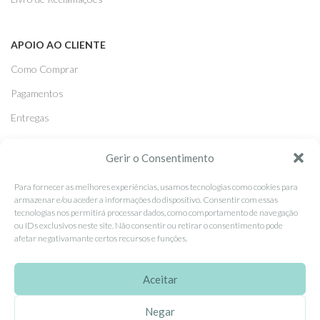
APOIO AO CLIENTE
Como Comprar
Pagamentos
Entregas
Trocas e Devoluções
Gerir o Consentimento
Para fornecer as melhores experiências, usamos tecnologias como cookies para
SEGUE-NOS
armazenar e/ou aceder a informações do dispositivo. Consentir com essas
Facebook
tecnologias nos permitirá processar dados, como comportamento de navegação
ou IDs exclusivos neste site. Não consentir ou retirar o consentimento pode
Instagram
afetar negativamante certos recursos e funções.
Pinterest
Aceitar
X
Linkedin
Negar