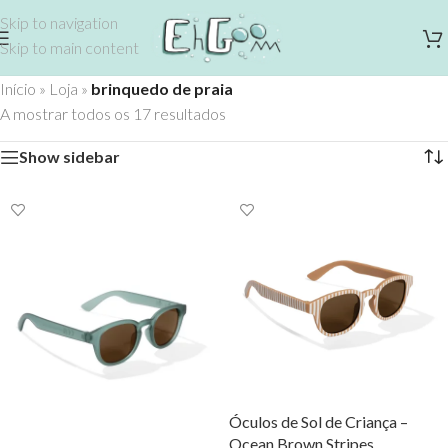
Skip to navigation
Skip to main content
Início
»
Loja
»
brinquedo de praia
A mostrar todos os 17 resultados
Show sidebar
Óculos de Sol de Criança –
Ocean Brown Stripes