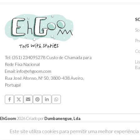
S
So
Pr
Co
Tel: (351) 234095278 Custo de Chamada para
Li
Rede Fixa Nacional
Ba
Email: info@ehgoom.com
Rua José Afonso, Nº 50, 3800-438 Aveiro,
Portugal
EhGoom
2026 Criado por
Dumbanengue, Lda
.
Este site utiliza cookies para permitir uma melhor experiência p