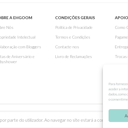
OBRE A EHGOOM
CONDIÇÕES GERAIS
APOIO
bre Nós
Politica de Privacidade
Como 
opriedade Intelectual
Termos e Condições
Pagame
laboração com Bloggers
Contacte-nos
Entreg
stas de Aniversário e
Livro de Reclamações
Trocas
byshower
Para fornece
aceder a info
dados, como c
o consentimen
A
or parte do utilizador. Ao navegar no site estará a consentir a sua u