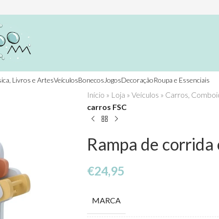
ica, Livros e Artes
Veículos
Bonecos
Jogos
Decoração
Roupa e Essenciais
Início
»
Loja
»
Veículos
»
Carros, Comboio
carros FSC
Rampa de corrida
€
24,95
MARCA