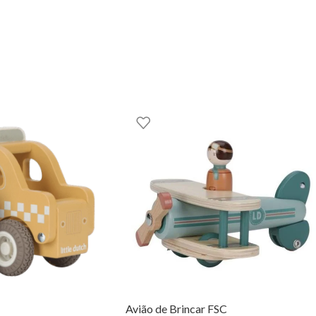
 e divertidos!
GOOM – TOYS WITH STORIES®️
Avião de Brincar FSC