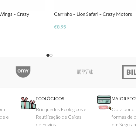
 Wings – Crazy
Carrinho – Lion Safari – Crazy Motors
€
8,95
ECOLÓGICOS
MAIOR SE
com
Brinquedos Ecológicos e
Opta por di
ade e
Reutilização de Caixas
formas de 
de Envios
em Seguran