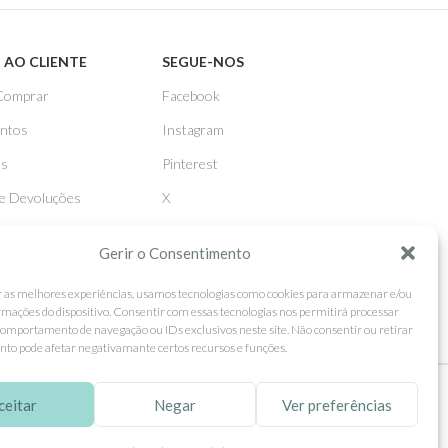
 AO CLIENTE
SEGUE-NOS
Comprar
Facebook
ntos
Instagram
as
Pinterest
 e Devoluções
X
Linkedin
Gerir o Consentimento
r as melhores experiências, usamos tecnologias como cookies para armazenar e/ou
rmações do dispositivo. Consentir com essas tecnologias nos permitirá processar
omportamento de navegação ou IDs exclusivos neste site. Não consentir ou retirar
to pode afetar negativamante certos recursos e funções.
ceitar
Negar
Ver preferências
tilização.
MORE INFO
ACCEPT