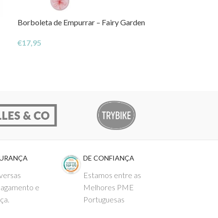
Borboleta de Empurrar – Fairy Garden
Comboio de Emp
€
17,95
€
24,95
GURANÇA
DE CONFIANÇA
versas
Estamos entre as
pagamento e
Melhores PME
ça.
Portuguesas