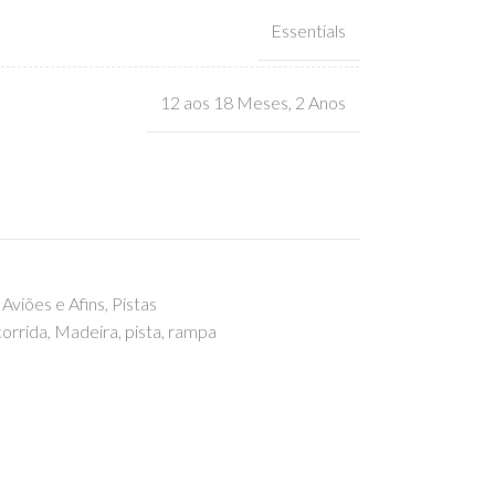
Essentials
12 aos 18 Meses
,
2 Anos
Aviões e Afins
,
Pistas
corrida
,
Madeira
,
pista
,
rampa