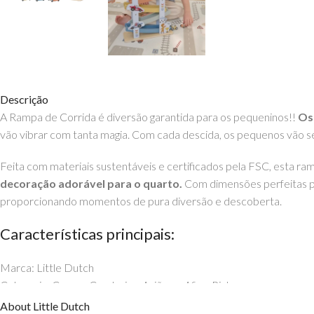
Descrição
A Rampa de Corrida é diversão garantida para os pequeninos!!
Os
vão vibrar com tanta magia. Com cada descida, os pequenos vão se
Feita com materiais sustentáveis e certificados pela FSC, esta r
decoração adorável para o quarto.
Com dimensões perfeitas pa
proporcionando momentos de pura diversão e descoberta.
Características principais:
Marca: Little Dutch
Categoria: Carros, Comboios, Aviões e Afins, Pistas
Material: Madeira certificada FSC
About Little Dutch