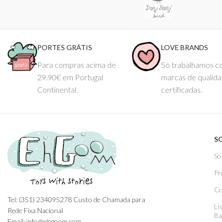
PORTES GRÁTIS
LOVE BRANDS
Para compras acima de
Só trabalhamos 
29.90€ em Portugal
marcas de qualid
Continental.
certificadas.
S
So
Pr
Co
Tel: (351) 234095278 Custo de Chamada para
Li
Rede Fixa Nacional
Ba
Email: info@ehgoom.com