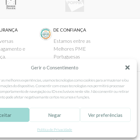
GURANÇA
DE CONFIANÇA
versas
Estamos entre as
pagamento e
Melhores PME
ça.
Portuguesas
Gerir o Consentimento
r as melhores experiências, usamos tecnologias como cookies para armazenar e/ou
rmações do dispositivo. Consentir com essas tecnologias nos permitirá processar
 AO CLIENTE
SEGUE-NOS
omportamento de navegação ou IDs exclusivos neste site. Não consentir ou retirar
to pode afetar negativamante certos recursos e funções.
Comprar
Facebook
ntos
Instagram
ceitar
Negar
Ver preferências
as
Pinterest
Política de Privacidade
 e Devoluções
X