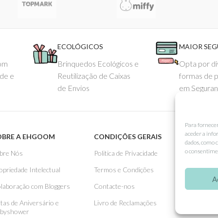
ECOLÓGICOS
MAIOR SE
com
Brinquedos Ecológicos e
Opta por di
ade e
Reutilização de Caixas
formas de 
de Envios
em Seguran
Para fornece
aceder a info
OBRE A EHGOOM
CONDIÇÕES GERAIS
APOIO
dados, como c
o consentimen
bre Nós
Politica de Privacidade
Como 
opriedade Intelectual
Termos e Condições
Pagame
A
laboração com Bloggers
Contacte-nos
Entreg
stas de Aniversário e
Livro de Reclamações
Trocas
byshower