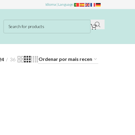
Idioma | Language:
24
36