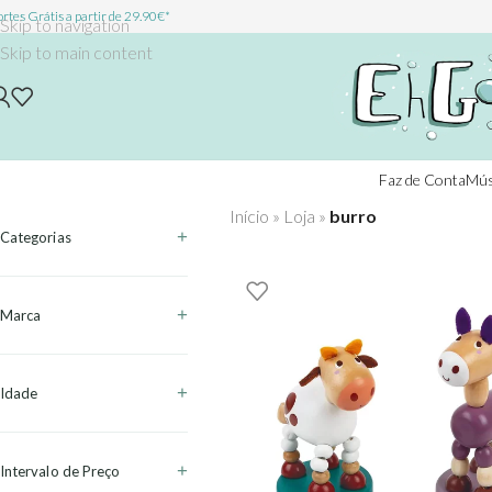
rtes Grátis a partir de 29.90€*
Skip to navigation
Skip to main content
Faz de Conta
Mús
Início
»
Loja
»
burro
Categorias
Marca
Idade
Intervalo de Preço