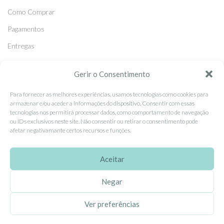
Como Comprar
Pagamentos
Entregas
Trocas e Devoluções
Gerir o Consentimento
Para fornecer as melhores experiências, usamos tecnologias como cookies para
SEGUE-NOS
armazenar e/ou aceder a informações do dispositivo. Consentir com essas
Facebook
tecnologias nos permitirá processar dados, como comportamento de navegação
ou IDs exclusivos neste site. Não consentir ou retirar o consentimento pode
Instagram
afetar negativamante certos recursos e funções.
Pinterest
Aceitar
X
Linkedin
Negar
Ver preferências
EhGoom
2026 Criado por
Dumbanengue, Lda
.