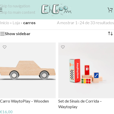
Skip to navigation
Skip to main content
Início
»
Loja
»
carros
A mostrar 1–24 de 33 resultados
Show sidebar
Carro WaytoPlay – Wooden
Set de Sinais de Corrida –
Waytoplay
€
16,00