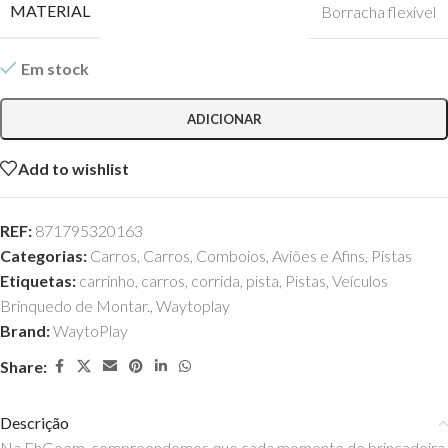
MATERIAL
Borracha flexível
Em stock
ADICIONAR
Add to wishlist
REF:
871795320163
Categorias:
Carros
,
Carros, Comboios, Aviões e Afins
,
Pistas
Etiquetas:
carrinho
,
carros
,
corrida
,
pista
,
Pistas
,
Veículos
Brinquedo de Montar.
,
Waytoplay
Brand:
WaytoPlay
Share:
Descrição
Na EhGoom, compreendemos que cada momento de brincadeira