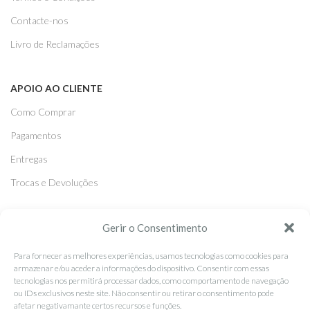
Contacte-nos
Livro de Reclamações
APOIO AO CLIENTE
Como Comprar
Pagamentos
Entregas
Trocas e Devoluções
SEGUE-NOS
Gerir o Consentimento
Facebook
Para fornecer as melhores experiências, usamos tecnologias como cookies para
armazenar e/ou aceder a informações do dispositivo. Consentir com essas
Instagram
tecnologias nos permitirá processar dados, como comportamento de navegação
ou IDs exclusivos neste site. Não consentir ou retirar o consentimento pode
Pinterest
afetar negativamante certos recursos e funções.