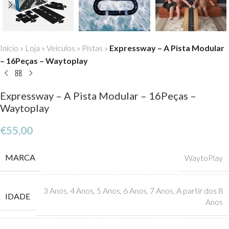
Início
»
Loja
»
Veículos
»
Pistas
»
Expressway – A Pista Modular
– 16Peças – Waytoplay
Expressway – A Pista Modular – 16Peças –
Waytoplay
€
55,00
MARCA
WaytoPlay
3 Anos
,
4 Anos
,
5 Anos
,
6 Anos
,
7 Anos
,
A partir dos 8
IDADE
Anos