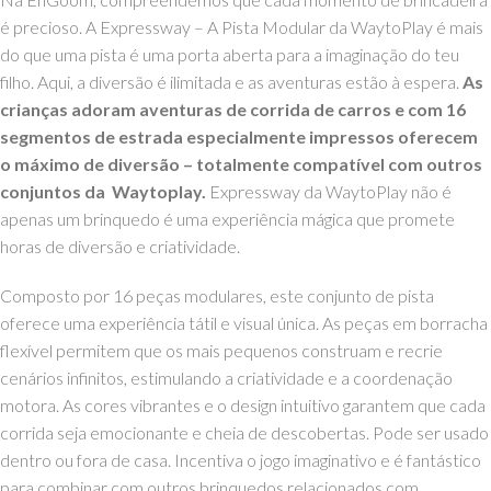
é precioso. A Expressway – A Pista Modular da WaytoPlay é mais
do que uma pista é uma porta aberta para a imaginação do teu
filho. Aqui, a diversão é ilimitada e as aventuras estão à espera.
As
crianças adoram aventuras de corrida de carros e com 16
segmentos de estrada especialmente impressos oferecem
o máximo de diversão – totalmente compatível com outros
conjuntos da Waytoplay.
Expressway da WaytoPlay não é
apenas um brinquedo é uma experiência mágica que promete
horas de diversão e criatividade.
Composto por 16 peças modulares, este conjunto de pista
oferece uma experiência tátil e visual única. As peças em borracha
flexível permitem que os mais pequenos construam e recrie
cenários infinitos, estimulando a criatividade e a coordenação
motora. As cores vibrantes e o design intuitivo garantem que cada
corrida seja emocionante e cheia de descobertas.
Pode ser usado
dentro ou fora de casa. Incentiva o jogo imaginativo e é fantástico
para combinar com outros brinquedos relacionados com