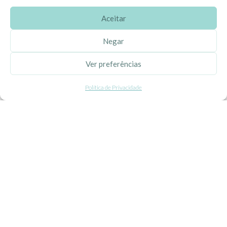
Aceitar
SOBRE A EHGOOM
Negar
Sobre Nós
Ver preferências
Propriedade Intelectual
Política de Privacidade
Colaboração com Bloggers
Listas de Aniversário e Babyshower
CONDIÇÕES GERAIS
Politica de Privacidade
Termos e Condições
Contacte-nos
Livro de Reclamações