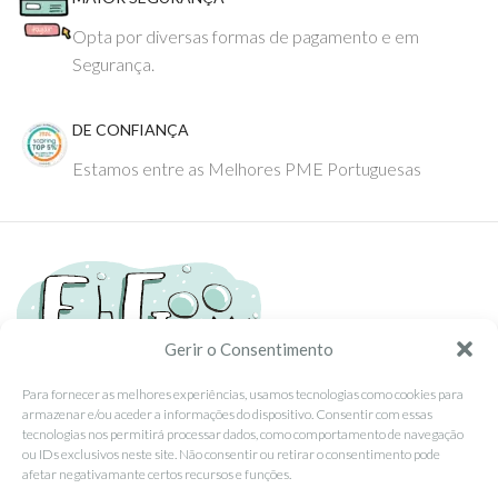
Opta por diversas formas de pagamento e em
Segurança.
DE CONFIANÇA
Estamos entre as Melhores PME Portuguesas
Gerir o Consentimento
Para fornecer as melhores experiências, usamos tecnologias como cookies para
armazenar e/ou aceder a informações do dispositivo. Consentir com essas
Tel: (351) 234095278 Custo de Chamada para Rede Fixa Nacional
tecnologias nos permitirá processar dados, como comportamento de navegação
Email: info@ehgoom.com
ou IDs exclusivos neste site. Não consentir ou retirar o consentimento pode
Rua José Afonso, Nº 50, 3800-438 Aveiro, Portugal
afetar negativamante certos recursos e funções.