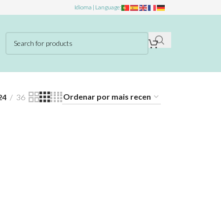
Idioma | Language:
24
36