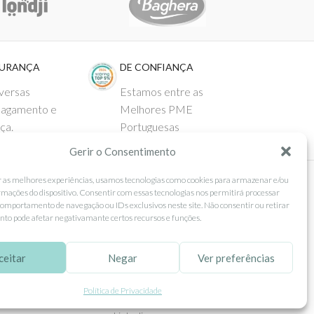
GURANÇA
DE CONFIANÇA
versas
Estamos entre as
pagamento e
Melhores PME
ça.
Portuguesas
Gerir o Consentimento
r as melhores experiências, usamos tecnologias como cookies para armazenar e/ou
rmações do dispositivo. Consentir com essas tecnologias nos permitirá processar
 AO CLIENTE
SEGUE-NOS
omportamento de navegação ou IDs exclusivos neste site. Não consentir ou retirar
to pode afetar negativamante certos recursos e funções.
Comprar
Facebook
ntos
Instagram
ceitar
Negar
Ver preferências
as
Pinterest
Política de Privacidade
 e Devoluções
X