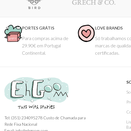
PORTES GRÁTIS
LOVE BRANDS
Para compras acima de
Só trabalhamos 
29.90€ em Portugal
marcas de qualid
Continental.
certificadas.
S
So
Pr
Co
Tel: (351) 234095278 Custo de Chamada para
Li
Rede Fixa Nacional
Ba
Email: info@ehgoom.com