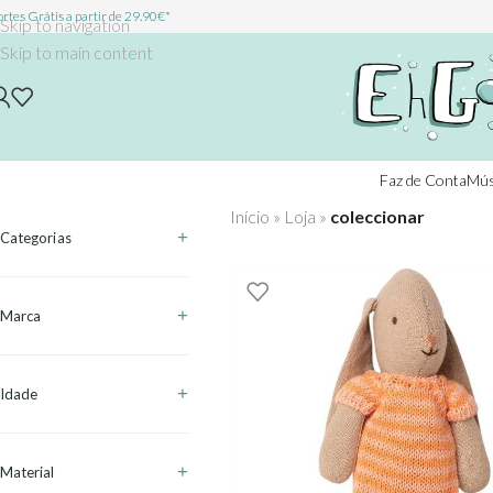
rtes Grátis a partir de 29.90€*
Skip to navigation
Skip to main content
Faz de Conta
Mús
Início
»
Loja
»
coleccionar
Categorias
Marca
Idade
Material