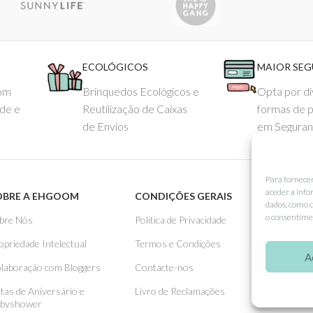
ECOLÓGICOS
MAIOR SE
com
Brinquedos Ecológicos e
Opta por di
ade e
Reutilização de Caixas
formas de 
de Envios
em Seguran
Para fornece
aceder a info
OBRE A EHGOOM
CONDIÇÕES GERAIS
APOIO
dados, como c
o consentimen
bre Nós
Politica de Privacidade
Como 
opriedade Intelectual
Termos e Condições
Pagame
A
laboração com Bloggers
Contacte-nos
Entreg
stas de Aniversário e
Livro de Reclamações
Trocas
byshower