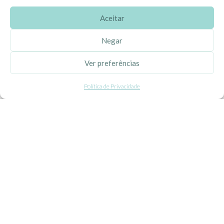
Aceitar
SOBRE A EHGOOM
Negar
Sobre Nós
Ver preferências
Propriedade Intelectual
Política de Privacidade
Colaboração com Bloggers
Listas de Aniversário e Babyshower
CONDIÇÕES GERAIS
Politica de Privacidade
Termos e Condições
Contacte-nos
Livro de Reclamações