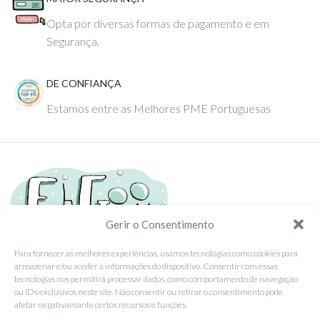
Opta por diversas formas de pagamento e em
Segurança.
DE CONFIANÇA
Estamos entre as Melhores PME Portuguesas
Gerir o Consentimento
Para fornecer as melhores experiências, usamos tecnologias como cookies para
armazenar e/ou aceder a informações do dispositivo. Consentir com essas
Tel: (351) 234095278 Custo de Chamada para Rede Fixa Nacional
tecnologias nos permitirá processar dados, como comportamento de navegação
Email: info@ehgoom.com
ou IDs exclusivos neste site. Não consentir ou retirar o consentimento pode
Rua José Afonso, Nº 50, 3800-438 Aveiro, Portugal
afetar negativamante certos recursos e funções.