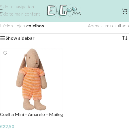
Skip to navigation
Skip to main content
Início
»
Loja
»
colelhos
Apenas um resultado
Show sidebar
Coelha Mini – Amarelo – Maileg
€
22,50