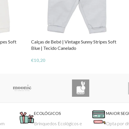
ipes Soft
Calças de Bebé | Vintage Sunny Stripes Soft
Blue | Tecido Canelado
€
10,20
ECOLÓGICOS
MAIOR SE
com
Brinquedos Ecológicos e
Opta por di