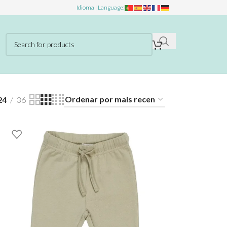
Idioma | Language:
24
36