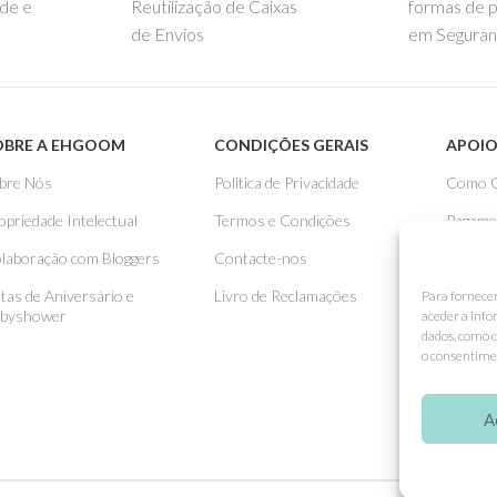
ade e
Reutilização de Caixas
formas de 
de Envios
em Seguran
OBRE A EHGOOM
CONDIÇÕES GERAIS
APOIO
bre Nós
Politica de Privacidade
Como 
opriedade Intelectual
Termos e Condições
Pagame
laboração com Bloggers
Contacte-nos
Entreg
stas de Aniversário e
Livro de Reclamações
Trocas
Para fornece
byshower
aceder a info
dados, como c
o consentimen
A