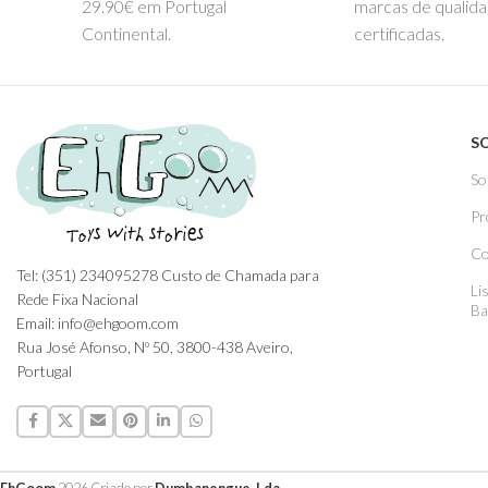
29.90€ em Portugal
marcas de qualid
Continental.
certificadas.
S
So
Pr
Co
Tel: (351) 234095278 Custo de Chamada para
Li
Rede Fixa Nacional
Ba
Email: info@ehgoom.com
Rua José Afonso, Nº 50, 3800-438 Aveiro,
Portugal
EhGoom
2026 Criado por
Dumbanengue, Lda
.