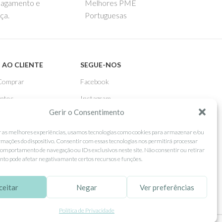
pagamento e
Melhores PME
ça.
Portuguesas
 AO CLIENTE
SEGUE-NOS
Comprar
Facebook
ntos
Instagram
Gerir o Consentimento
as
Pinterest
 e Devoluções
X
r as melhores experiências, usamos tecnologias como cookies para armazenar e/ou
rmações do dispositivo. Consentir com essas tecnologias nos permitirá processar
Linkedin
omportamento de navegação ou IDs exclusivos neste site. Não consentir ou retirar
to pode afetar negativamante certos recursos e funções.
ceitar
Negar
Ver preferências
Política de Privacidade