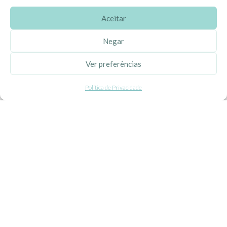
Aceitar
SOBRE A EHGOOM
Negar
Sobre Nós
Ver preferências
Propriedade Intelectual
Política de Privacidade
Colaboração com Bloggers
Listas de Aniversário e Babyshower
CONDIÇÕES GERAIS
Politica de Privacidade
Termos e Condições
Contacte-nos
Livro de Reclamações