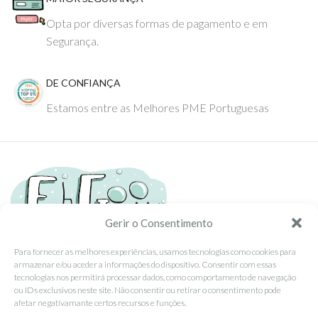
Opta por diversas formas de pagamento e em
Segurança.
DE CONFIANÇA
Estamos entre as Melhores PME Portuguesas
Gerir o Consentimento
Para fornecer as melhores experiências, usamos tecnologias como cookies para
armazenar e/ou aceder a informações do dispositivo. Consentir com essas
Tel: (351) 234095278 Custo de Chamada para Rede Fixa Nacional
tecnologias nos permitirá processar dados, como comportamento de navegação
Email: info@ehgoom.com
ou IDs exclusivos neste site. Não consentir ou retirar o consentimento pode
Rua José Afonso, Nº 50, 3800-438 Aveiro, Portugal
afetar negativamante certos recursos e funções.