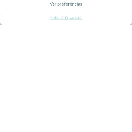
Ver preferências
Politica de Privacidade
Política de Privacidade
Termos e Condições
Contacte-nos
Livro de Reclamações
APOIO AO CLIENTE
Como Comprar
Pagamentos
Entregas
Trocas e Devoluções
SEGUE-NOS
Facebook