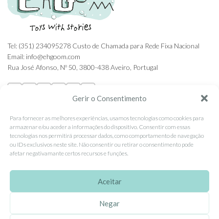
Tel: (351) 234095278 Custo de Chamada para Rede Fixa Nacional
Email: info@ehgoom.com
Rua José Afonso, Nº 50, 3800-438 Aveiro, Portugal
Gerir o Consentimento
Para fornecer as melhores experiências, usamos tecnologias como cookies para
SOBRE A EHGOOM
armazenar e/ou aceder a informações do dispositivo. Consentir com essas
tecnologias nos permitirá processar dados, como comportamento de navegação
Sobre Nós
ou IDs exclusivos neste site. Não consentir ou retirar o consentimento pode
Propriedade Intelectual
afetar negativamante certos recursos e funções.
Colaboração com Bloggers
Aceitar
Listas de Aniversário e Babyshower
Negar
CONDIÇÕES GERAIS