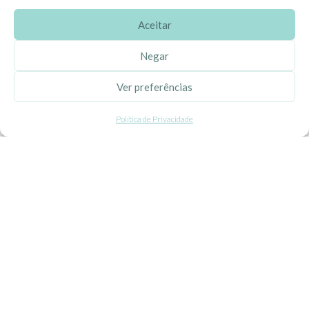
Aceitar
SOBRE A EHGOOM
Negar
Sobre Nós
Ver preferências
Propriedade Intelectual
Política de Privacidade
Colaboração com Bloggers
Listas de Aniversário e Babyshower
CONDIÇÕES GERAIS
Politica de Privacidade
Termos e Condições
Contacte-nos
Livro de Reclamações