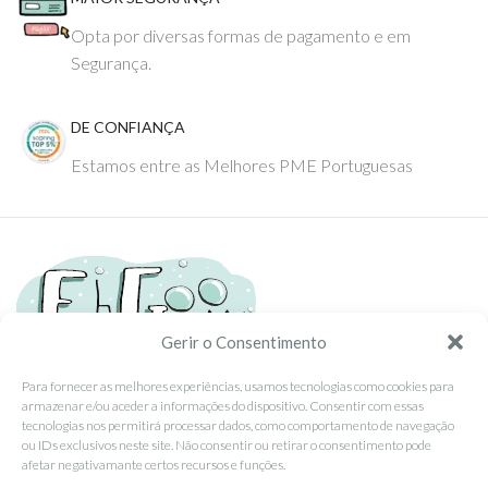
Opta por diversas formas de pagamento e em
Segurança.
DE CONFIANÇA
Estamos entre as Melhores PME Portuguesas
Gerir o Consentimento
Para fornecer as melhores experiências, usamos tecnologias como cookies para
armazenar e/ou aceder a informações do dispositivo. Consentir com essas
Tel: (351) 234095278 Custo de Chamada para Rede Fixa Nacional
tecnologias nos permitirá processar dados, como comportamento de navegação
Email: info@ehgoom.com
ou IDs exclusivos neste site. Não consentir ou retirar o consentimento pode
Rua José Afonso, Nº 50, 3800-438 Aveiro, Portugal
afetar negativamante certos recursos e funções.