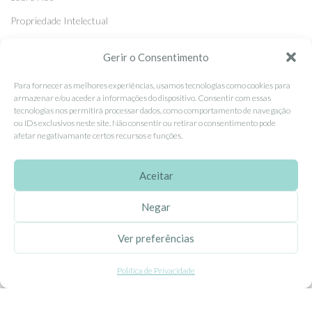
Propriedade Intelectual
Colaboração com Bloggers
Gerir o Consentimento
Listas de Aniversário e Babyshower
Para fornecer as melhores experiências, usamos tecnologias como cookies para
armazenar e/ou aceder a informações do dispositivo. Consentir com essas
tecnologias nos permitirá processar dados, como comportamento de navegação
CONDIÇÕES GERAIS
ou IDs exclusivos neste site. Não consentir ou retirar o consentimento pode
afetar negativamante certos recursos e funções.
Politica de Privacidade
Termos e Condições
Aceitar
Contacte-nos
Negar
Livro de Reclamações
Ver preferências
APOIO AO CLIENTE
Política de Privacidade
Como Comprar
Pagamentos