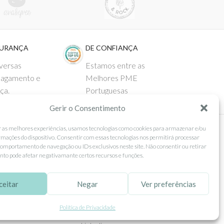
GURANÇA
DE CONFIANÇA
versas
Estamos entre as
pagamento e
Melhores PME
ça.
Portuguesas
Gerir o Consentimento
r as melhores experiências, usamos tecnologias como cookies para armazenar e/ou
rmações do dispositivo. Consentir com essas tecnologias nos permitirá processar
 AO CLIENTE
SEGUE-NOS
omportamento de navegação ou IDs exclusivos neste site. Não consentir ou retirar
to pode afetar negativamante certos recursos e funções.
Comprar
Facebook
ntos
Instagram
ceitar
Negar
Ver preferências
as
Pinterest
Política de Privacidade
 e Devoluções
X