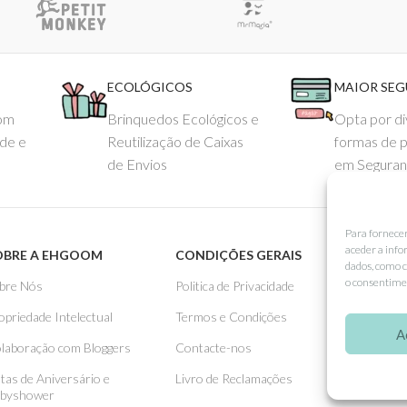
ECOLÓGICOS
MAIOR SE
com
Brinquedos Ecológicos e
Opta por di
ade e
Reutilização de Caixas
formas de 
de Envios
em Seguran
Para fornece
aceder a info
OBRE A EHGOOM
CONDIÇÕES GERAIS
APOIO
dados, como c
o consentimen
bre Nós
Politica de Privacidade
Como 
opriedade Intelectual
Termos e Condições
Pagame
A
laboração com Bloggers
Contacte-nos
Entreg
stas de Aniversário e
Livro de Reclamações
Trocas
byshower