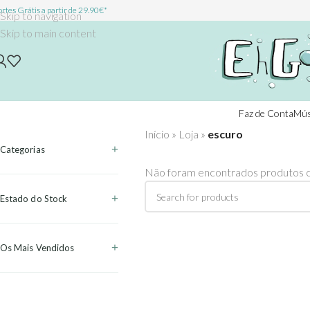
rtes Grátis a partir de 29.90€*
Skip to navigation
Skip to main content
Faz de Conta
Mús
Início
»
Loja
»
escuro
Categorias
Não foram encontrados produtos c
Estado do Stock
Os Mais Vendidos