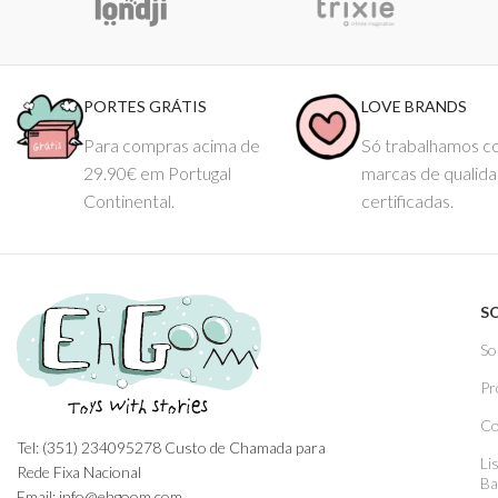
PORTES GRÁTIS
LOVE BRANDS
Para compras acima de
Só trabalhamos 
29.90€ em Portugal
marcas de qualid
Continental.
certificadas.
S
So
Pr
Co
Tel: (351) 234095278 Custo de Chamada para
Li
Rede Fixa Nacional
Ba
Email: info@ehgoom.com