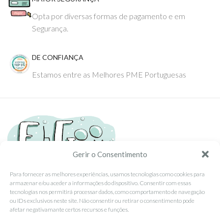
Opta por diversas formas de pagamento e em
Segurança.
DE CONFIANÇA
Estamos entre as Melhores PME Portuguesas
Gerir o Consentimento
Para fornecer as melhores experiências, usamos tecnologias como cookies para
armazenar e/ou aceder a informações do dispositivo. Consentir com essas
Tel: (351) 234095278 Custo de Chamada para Rede Fixa Nacional
tecnologias nos permitirá processar dados, como comportamento de navegação
Email: info@ehgoom.com
ou IDs exclusivos neste site. Não consentir ou retirar o consentimento pode
Rua José Afonso, Nº 50, 3800-438 Aveiro, Portugal
afetar negativamante certos recursos e funções.