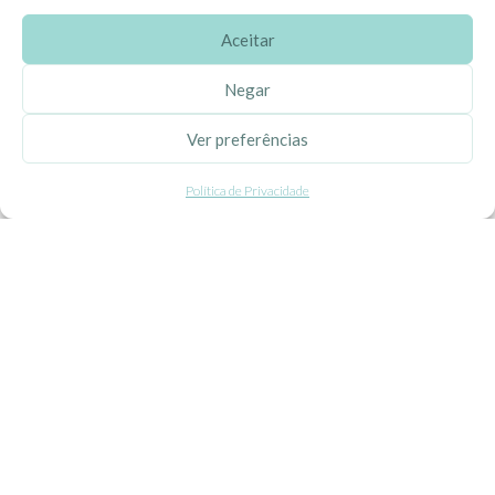
Aceitar
SOBRE A EHGOOM
Negar
Sobre Nós
Ver preferências
Propriedade Intelectual
Política de Privacidade
Colaboração com Bloggers
Listas de Aniversário e Babyshower
CONDIÇÕES GERAIS
Politica de Privacidade
Termos e Condições
Contacte-nos
Livro de Reclamações