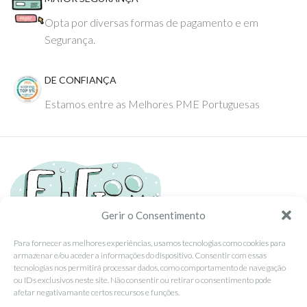
Opta por diversas formas de pagamento e em
Segurança.
DE CONFIANÇA
Estamos entre as Melhores PME Portuguesas
Gerir o Consentimento
Para fornecer as melhores experiências, usamos tecnologias como cookies para
armazenar e/ou aceder a informações do dispositivo. Consentir com essas
Tel: (351) 234095278 Custo de Chamada para Rede Fixa Nacional
tecnologias nos permitirá processar dados, como comportamento de navegação
Email: info@ehgoom.com
ou IDs exclusivos neste site. Não consentir ou retirar o consentimento pode
Rua José Afonso, Nº 50, 3800-438 Aveiro, Portugal
afetar negativamante certos recursos e funções.