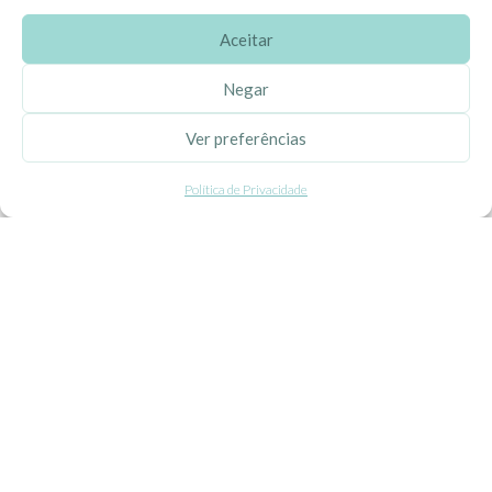
Aceitar
SOBRE A EHGOOM
Negar
Sobre Nós
Ver preferências
Propriedade Intelectual
Política de Privacidade
Colaboração com Bloggers
Listas de Aniversário e Babyshower
CONDIÇÕES GERAIS
Politica de Privacidade
Termos e Condições
Contacte-nos
Livro de Reclamações