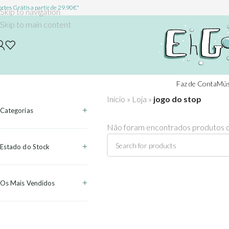
rtes Grátis a partir de 29.90€*
Skip to navigation
Skip to main content
Faz de Conta
Mús
Início
»
Loja
»
jogo do stop
Categorias
Não foram encontrados produtos c
Estado do Stock
Os Mais Vendidos