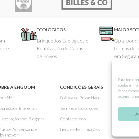
ECOLÓGICOS
MAIOR SE
com
Brinquedos Ecológicos e
Opta por di
ade e
Reutilização de Caixas
formas de 
de Envios
em Seguran
Para fornece
aceder a info
OBRE A EHGOOM
CONDIÇÕES GERAIS
APOIO
dados, como c
o consentimen
bre Nós
Politica de Privacidade
Como 
opriedade Intelectual
Termos e Condições
Pagame
A
laboração com Bloggers
Contacte-nos
Entreg
stas de Aniversário e
Livro de Reclamações
Trocas
byshower