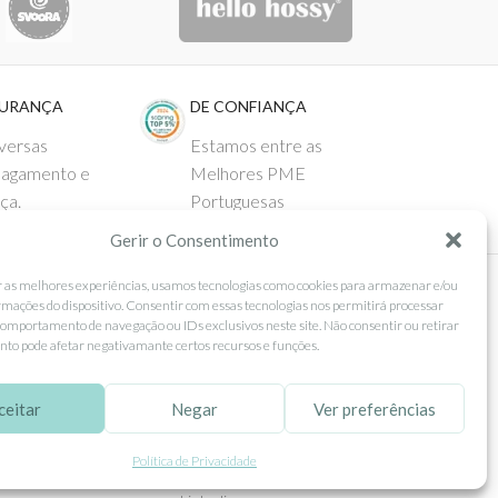
GURANÇA
DE CONFIANÇA
versas
Estamos entre as
pagamento e
Melhores PME
ça.
Portuguesas
Gerir o Consentimento
r as melhores experiências, usamos tecnologias como cookies para armazenar e/ou
rmações do dispositivo. Consentir com essas tecnologias nos permitirá processar
 AO CLIENTE
SEGUE-NOS
omportamento de navegação ou IDs exclusivos neste site. Não consentir ou retirar
to pode afetar negativamante certos recursos e funções.
Comprar
Facebook
ntos
Instagram
ceitar
Negar
Ver preferências
as
Pinterest
Política de Privacidade
 e Devoluções
X