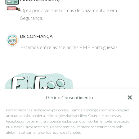
Opta por diversas formas de pagamento e em
Segurança.
DE CONFIANÇA
Estamos entre as Melhores PME Portuguesas
Gerir o Consentimento
Para fornecer as melhores experiências, usamos tecnologias como cookies para
armazenar e/ou aceder a informações do dispositivo. Consentir com essas
Tel: (351) 234095278 Custo de Chamada para Rede Fixa Nacional
tecnologias nos permitirá processar dados, como comportamento de navegação
Email: info@ehgoom.com
ou IDs exclusivos neste site. Não consentir ou retirar o consentimento pode
Rua José Afonso, Nº 50, 3800-438 Aveiro, Portugal
afetar negativamante certos recursos e funções.