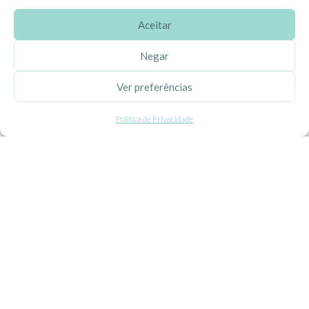
Aceitar
SOBRE A EHGOOM
Negar
Sobre Nós
Ver preferências
Propriedade Intelectual
Política de Privacidade
Colaboração com Bloggers
Listas de Aniversário e Babyshower
CONDIÇÕES GERAIS
Politica de Privacidade
Termos e Condições
Contacte-nos
Livro de Reclamações