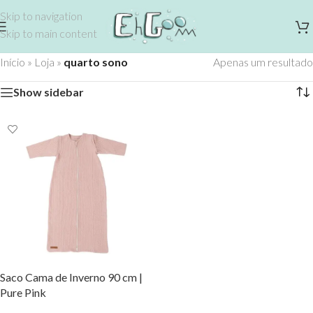
Skip to navigation
Skip to main content
Início
»
Loja
»
quarto sono
Apenas um resultado
Show sidebar
Saco Cama de Inverno 90 cm |
Pure Pink