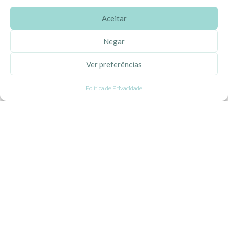
Aceitar
SOBRE A EHGOOM
Negar
Sobre Nós
Ver preferências
Propriedade Intelectual
Política de Privacidade
Colaboração com Bloggers
Listas de Aniversário e Babyshower
CONDIÇÕES GERAIS
Politica de Privacidade
Termos e Condições
Contacte-nos
Livro de Reclamações