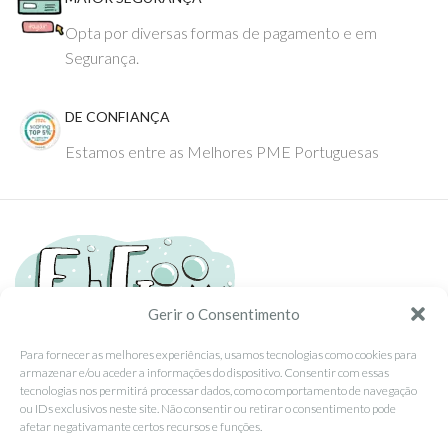
Opta por diversas formas de pagamento e em
Segurança.
DE CONFIANÇA
Estamos entre as Melhores PME Portuguesas
Gerir o Consentimento
Para fornecer as melhores experiências, usamos tecnologias como cookies para
armazenar e/ou aceder a informações do dispositivo. Consentir com essas
Tel: (351) 234095278 Custo de Chamada para Rede Fixa Nacional
tecnologias nos permitirá processar dados, como comportamento de navegação
Email: info@ehgoom.com
ou IDs exclusivos neste site. Não consentir ou retirar o consentimento pode
Rua José Afonso, Nº 50, 3800-438 Aveiro, Portugal
afetar negativamante certos recursos e funções.